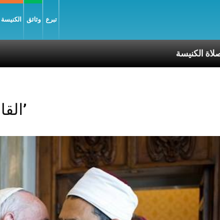
تبرع
وثائق
الكنيسة و
نيسة
Posts Tagged ‘القاهرة’