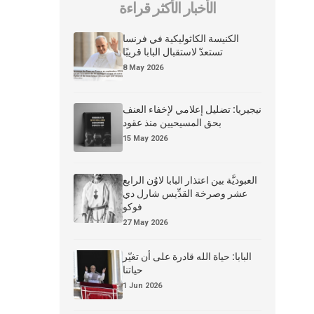
الأخبار الأكثر قراءة
الكنيسة الكاثوليكية في فرنسا
تستعدّ لاستقبال البابا قريبًا
8 May 2026
نيجيريا: تضليل إعلامي لإخفاء العنف
بحق المسيحيين منذ عقود
15 May 2026
العبوديَّة بين اعتذار البابا لاوُن الرابع
عشر وصرخة القدِّيس شارل دي
فوكو
27 May 2026
البابا: حياة الله قادرة على أن تغيّر
حياتنا
1 Jun 2026