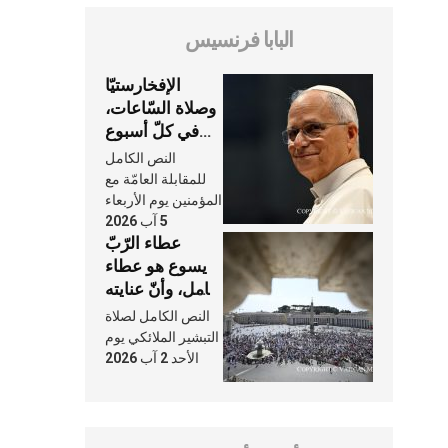
البابا فرنسيس
الإفخارستيّا
وصلاة السّاعات،
في كلّ أسبوع
وكلّ يوم، هما
النص الكامل
النَّفَس في حياة
للمقابلة العامّة مع
الكنيسة
المؤمنين يوم الأربعاء
5 آب 2026
عطاء الرّبّ
يسوع هو عطاء
شامل، وأنّ عنايته
بنا لا تغيب عنّا
النص الكامل لصلاة
أبدًا
التبشير الملائكي يوم
الأحد 2 آب 2026