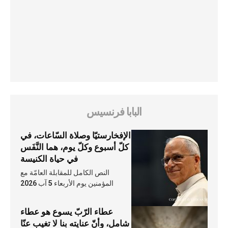
البابا فرنسيس
الإفخارستيّا وصلاة السّاعات، في
كلّ أسبوع وكلّ يوم، هما النَّفَس
في حياة الكنيسة
النص الكامل للمقابلة العامّة مع
المؤمنين يوم الأربعاء 5 آب 2026
عطاء الرّبّ يسوع هو عطاء
شامل، وأنّ عنايته بنا لا تغيب عنّا