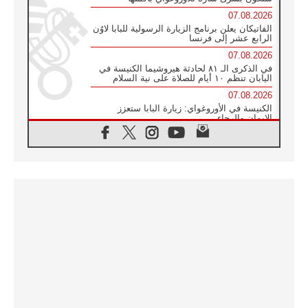
07.08.2026
الفاتيكان يعلن برنامج الزيارة الرسولية للبابا لاوُن
الرابع عشر إلى فرنسا
07.08.2026
في الذكرى الـ ٨١ لحادثة هيروشيما الكنيسة في
اليابان تنظم ١٠ أيام للصلاة على نية السلام
07.08.2026
الكنيسة في الأوروغواي: زيارة البابا ستعزز
الإيمان والرجاء
06.08.2026
الاجتماع الشهري للمطارنة الموارنة
06.08.2026
الكاردينال روسي: زيارة البابا لاوُن إلى الأرجنتين
هي تكريم للبابا فرنسيس
06.08.2026
زيارة البابا إلى البيرو ستكون زمن نعمة ومصالحة
ورجاء
06.08.2026
الكاردينال بارولين في المكسيك: علينا أن نكون
حاضرين إلى جانب المهمشين والمهاجرين
والأجانب
06.08.2026
البابا لاوُن الرابع عشر للشباب في أسيزي: