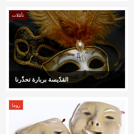
تأمّلات
القدّيسة بربارة تحذّرنا
روما