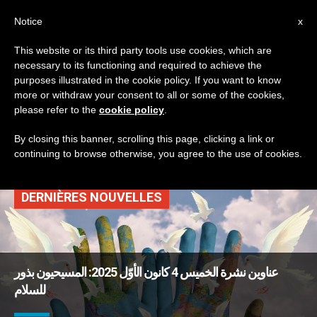
AR
Notice
x
This website or its third party tools use cookies, which are
necessary to its functioning and required to achieve the
TAG
purposes illustrated in the cookie policy. If you want to know
Posts Tagged
more or withdraw your consent to all or some of the cookies,
please refer to the
cookie policy
.
‘القديسة بربارة’
By closing this banner, scrolling this page, clicking a link or
continuing to browse otherwise, you agree to the use of cookies.
DERNIÈRES NOUVELLES
عناوين نشرة الخميس 4 كانون الأوّل 2025: المسيحيون بذور
للسلام