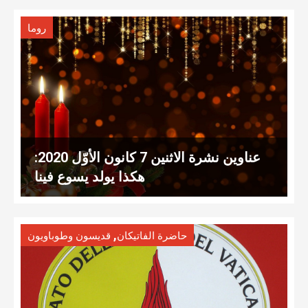
روما
عناوين نشرة الاثنين 7 كانون الأوّل 2020:
هكذا يولد يسوع فينا
,
حاضرة الفاتيكان
قديسون وطوباويون