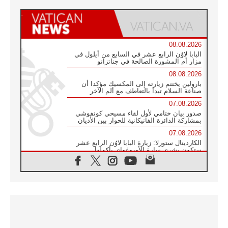
08.08.2026
البابا لاوُن الرابع عشر في السابع من أيلول في
مزار أم المشورة الصالحة في جناتزانو
08.08.2026
بارولين يختتم زيارته إلى المكسيك مؤكدا أن
صناعة السلام تبدأ بالتعاطف مع ألم الآخر
07.08.2026
صدور بيان ختامي لأول لقاء مسيحي كونفوشي
بمشاركة الدائرة الفاتيكانية للحوار بين الأديان
07.08.2026
الكاردينال ستورلا: زيارة البابا لاوُن الرابع عشر
ستكون بشرى سارة للأوروغواي بأكملها
07.08.2026
الفاتيكان يعلن برنامج الزيارة الرسولية للبابا لاوُن
الرابع عشر إلى فرنسا
07.08.2026
في الذكرى الـ ٨١ لحادثة هيروشيما الكنيسة في
اليابان تنظم ١٠ أيام للصلاة على نية السلام
07.08.2026