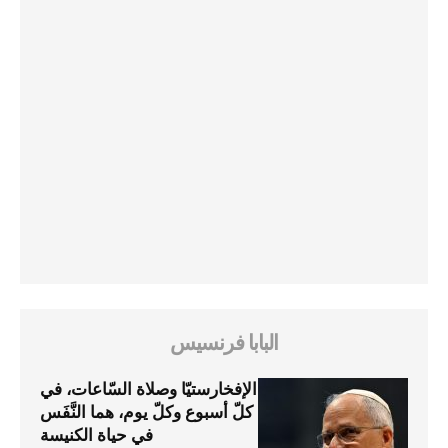
البابا فرنسيس
الإفخارستيّا وصلاة السّاعات، في
كلّ أسبوع وكلّ يوم، هما النَّفَس
في حياة الكنيسة