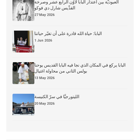
العبوديَّة بين اعتذار البابا لاوُن الرابع عشر وصرخة
القدِّيس شارل دي فوكو
27 May 2026
البابا: حياة الله قادرة على أن تغيّر حياتنا
1 Jun 2026
البابا يركع في المكان الذي نجا فيه البابا القديس يوحنا
بولس الثاني من محاولة اغتيال
13 May 2026
الليتورجيَّا في سرّ الكنيسة
20 May 2026