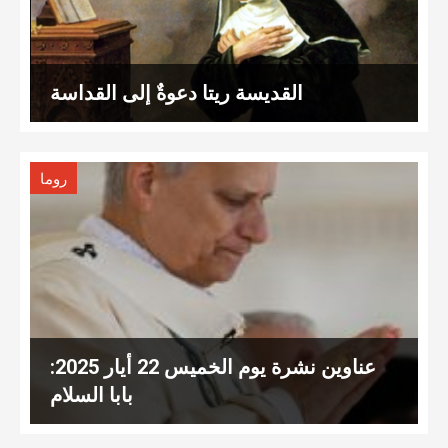
القديسة ريتا دعوةٌ إلى القداسة
روما
عناوين نشرة يوم الخميس 22 أيار 2025:
بابا السلام