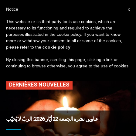
AR
Notice
x
This website or its third party tools use cookies, which are
necessary to its functioning and required to achieve the
TAG
purposes illustrated in the cookie policy. If you want to know
Posts Tagged
more or withdraw your consent to all or some of the cookies,
please refer to the
cookie policy
.
‘القديسة ريتا’
By closing this banner, scrolling this page, clicking a link or
continuing to browse otherwise, you agree to the use of cookies.
DERNIÈRES NOUVELLES
عناوين نشرة الجمعة 22 أيّار 2026: الربّ لا يُخيّب