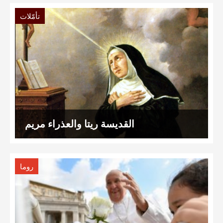
تأمّلات
القديسة ريتا والعذراء مريم
روما