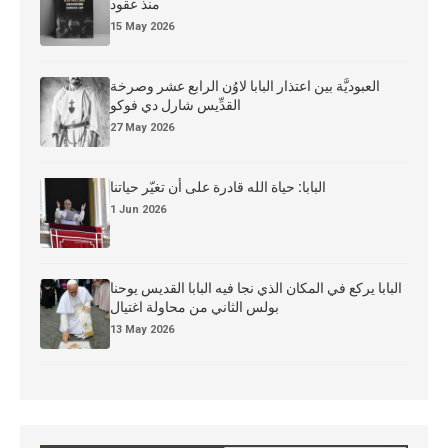
منذ عقود
15 May 2026
العبوديَّة بين اعتذار البابا لاوُن الرابع عشر وصرخة
القدِّيس شارل دي فوكو
27 May 2026
البابا: حياة الله قادرة على أن تغيّر حياتنا
1 Jun 2026
البابا يركع في المكان الذي نجا فيه البابا القديس يوحنا
بولس الثاني من محاولة اغتيال
13 May 2026