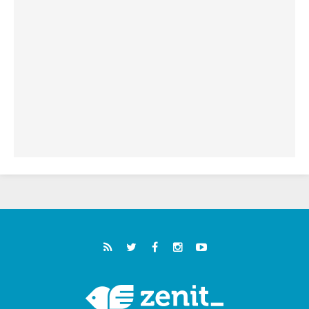
فيكم"