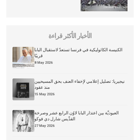
الأخبار الأكثر قراءة
الكنيسة الكاثوليكية في فرنسا تستعدّ لاستقبال البابا
قريبًا
8 May 2026
نيجيريا: تضليل إعلامي لإخفاء العنف بحق المسيحيين
منذ عقود
15 May 2026
العبوديَّة بين اعتذار البابا لاوُن الرابع عشر وصرخة
القدِّيس شارل دي فوكو
27 May 2026