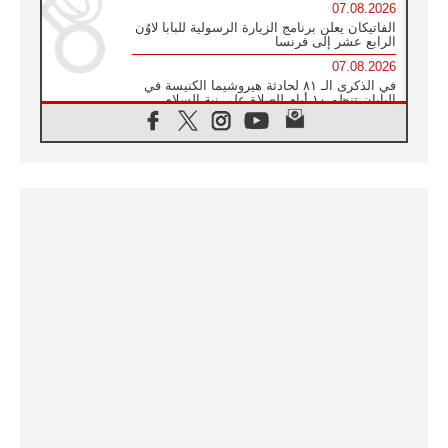
07.08.2026
الفاتيكان يعلن برنامج الزيارة الرسولية للبابا لاوُن
الرابع عشر إلى فرنسا
07.08.2026
في الذكرى الـ ٨١ لحادثة هيروشيما الكنيسة في
اليابان تنظم ١٠ أيام للصلاة على نية السلام
07.08.2026
الكنيسة في الأوروغواي: زيارة البابا ستعزز
الإيمان والرجاء
06.08.2026
الاجتماع الشهري للمطارنة الموارنة
06.08.2026
الكاردينال روسي: زيارة البابا لاوُن إلى الأرجنتين
هي تكريم للبابا فرنسيس
06.08.2026
زيارة البابا إلى البيرو ستكون زمن نعمة ومصالحة
ورجاء
06.08.2026
الكاردينال بارولين في المكسيك: علينا أن نكون
حاضرين إلى جانب المهمشين والمهاجرين
والأجانب
06.08.2026
البابا لاوُن الرابع عشر للشباب في أسيزي:
"أوروبا والعالم يبحثان اليوم عن قديسين جُدد