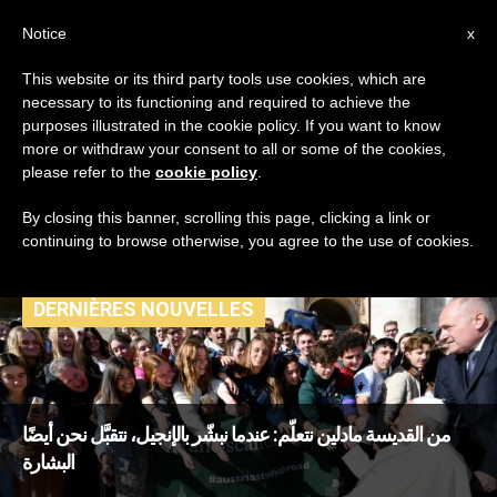
AR
Notice
x
This website or its third party tools use cookies, which are
necessary to its functioning and required to achieve the
TAG
purposes illustrated in the cookie policy. If you want to know
Posts Tagged
more or withdraw your consent to all or some of the cookies,
please refer to the
cookie policy
.
‘القديسة مادلين’
By closing this banner, scrolling this page, clicking a link or
continuing to browse otherwise, you agree to the use of cookies.
DERNIÈRES NOUVELLES
من القديسة مادلين نتعلّم: عندما نبشّر بالإنجيل، نتقبَّل نحن أيضًا
البشارة