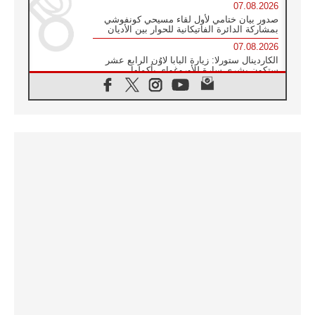
07.08.2026
صدور بيان ختامي لأول لقاء مسيحي كونفوشي
بمشاركة الدائرة الفاتيكانية للحوار بين الأديان
07.08.2026
الكاردينال ستورلا: زيارة البابا لاوُن الرابع عشر
ستكون بشرى سارة للأوروغواي بأكملها
07.08.2026
الفاتيكان يعلن برنامج الزيارة الرسولية للبابا لاوُن
الرابع عشر إلى فرنسا
07.08.2026
في الذكرى الـ ٨١ لحادثة هيروشيما الكنيسة في
اليابان تنظم ١٠ أيام للصلاة على نية السلام
07.08.2026
الكنيسة في الأوروغواي: زيارة البابا ستعزز
الإيمان والرجاء
06.08.2026
الاجتماع الشهري للمطارنة الموارنة
06.08.2026
الكاردينال روسي: زيارة البابا لاوُن إلى الأرجنتين
هي تكريم للبابا فرنسيس
06.08.2026
زيارة البابا إلى البيرو ستكون زمن نعمة ومصالحة
ورجاء