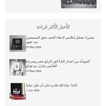
الأخبار الأكثر قراءة
نيجيريا: تضليل إعلامي لإخفاء العنف بحق المسيحيين
منذ عقود
15 May 2026
العبوديَّة بين اعتذار البابا لاوُن الرابع عشر وصرخة
القدِّيس شارل دي فوكو
27 May 2026
البابا: حياة الله قادرة على أن تغيّر حياتنا
1 Jun 2026