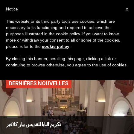
AR
Notice
x
This website or its third party tools use cookies, which are
necessary to its functioning and required to achieve the
TAG
purposes illustrated in the cookie policy. If you want to know
Posts Tagged ‘القديس
more or withdraw your consent to all or some of the cookies,
please refer to the
cookie policy
.
بيار كلافير’
By closing this banner, scrolling this page, clicking a link or
continuing to browse otherwise, you agree to the use of cookies.
DERNIÈRES NOUVELLES
تكريم البابا للقديس بيار كلافير