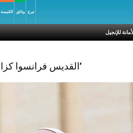
تبرع
وثائق
الكنيسة و
Posts Tagged ‘القديس فرانسوا كزافييه’