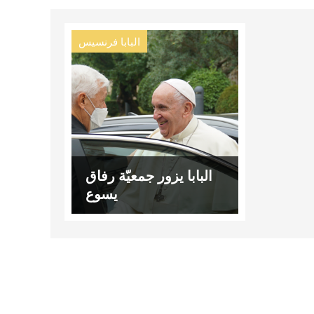
البابا فرنسيس
البابا يزور جمعيّة رفاق
يسوع