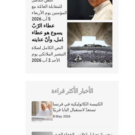
النَّفَس في حياة
للمقابلة العامّة مع
الكنيسة
المؤمنين يوم الأربعاء
5 آب 2026
عطاء الرّبّ
يسوع هو عطاء
شامل، وأنّ عنايته
بنا لا تغيب عنّا
النص الكامل لصلاة
أبدًا
التبشير الملائكي يوم
الأحد 2 آب 2026
الأخبار الأكثر قراءة
الكنيسة الكاثوليكية في فرنسا
تستعدّ لاستقبال البابا قريبًا
8 May 2026
نيجيريا: تضليل إعلامي لإخفاء العنف