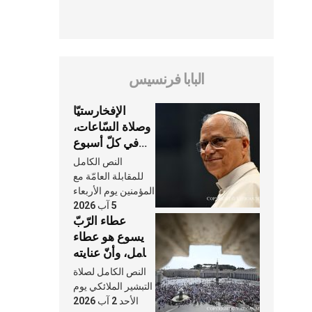
البابا فرنسيس
الإفخارستيّا
وصلاة السّاعات،
في كلّ أسبوع
وكلّ يوم، هما
النص الكامل
النَّفَس في حياة
للمقابلة العامّة مع
الكنيسة
المؤمنين يوم الأربعاء
5 آب 2026
عطاء الرّبّ
يسوع هو عطاء
شامل، وأنّ عنايته
بنا لا تغيب عنّا
النص الكامل لصلاة
أبدًا
التبشير الملائكي يوم
الأحد 2 آب 2026