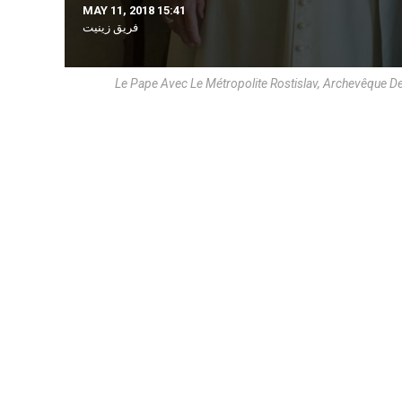
MAY 11, 2018 15:41
فريق زينيت
Le Pape Avec Le Métropolite Rostislav, Archevêque D