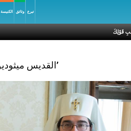
تبرع
وثائق
الكنيسة و
ب، فليكُن لي بِحَسَبِ قَوْلِكَ
Posts Tagged ‘القديس ميثوديوس’