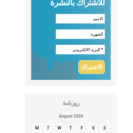
للاشتراك بالنشرة
روزنامة
August 2026
M
T
W
T
F
S
S