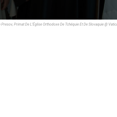
e Presov, Primat De L’Église Orthodoxe De Tchéquie Et De Slovaquie @ Vati