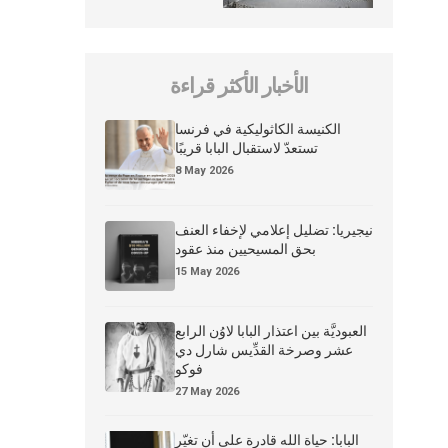
الأخبار الأكثر قراءة
الكنيسة الكاثوليكية في فرنسا
تستعدّ لاستقبال البابا قريبًا
8 May 2026
نيجيريا: تضليل إعلامي لإخفاء العنف
بحق المسيحيين منذ عقود
15 May 2026
العبوديَّة بين اعتذار البابا لاوُن الرابع
عشر وصرخة القدِّيس شارل دي
فوكو
27 May 2026
البابا: حياة الله قادرة على أن تغيّر