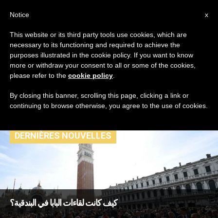
AR
Notice
x
This website or its third party tools use cookies, which are
necessary to its functioning and required to achieve the
TAG
purposes illustrated in the cookie policy. If you want to know
Posts Tagged ‘القدّيس
more or withdraw your consent to all or some of the cookies,
please refer to the
cookie policy
.
مرقس’
By closing this banner, scrolling this page, clicking a link or
continuing to browse otherwise, you agree to the use of cookies.
DERNIÈRES NOUVELLES
كيف كانت لقاءات البابا في البندقية؟