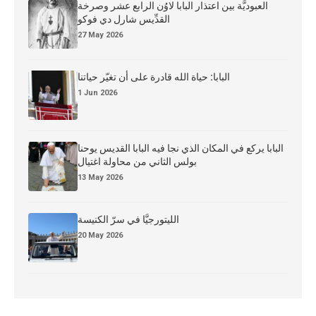
العبوديَّة بين اعتذار البابا لاوُن الرابع عشر وصرخة
القدِّيس شارل دي فوكو
27 May 2026
البابا: حياة الله قادرة على أن تغيّر حياتنا
1 Jun 2026
البابا يركع في المكان الذي نجا فيه البابا القديس يوحنا
بولس الثاني من محاولة اغتيال
13 May 2026
الليتورجيَّا في سرّ الكنيسة
20 May 2026