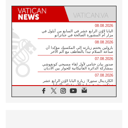
08.08.2026
البابا لاوُن الرابع عشر في السابع من أيلول في
مزار أم المشورة الصالحة في جناتزانو
08.08.2026
بارولين يختتم زيارته إلى المكسيك مؤكدا أن
صناعة السلام تبدأ بالتعاطف مع ألم الآخر
07.08.2026
صدور بيان ختامي لأول لقاء مسيحي كونفوشي
بمشاركة الدائرة الفاتيكانية للحوار بين الأديان
07.08.2026
الكاردينال ستورلا: زيارة البابا لاوُن الرابع عشر
ستكون بشرى سارة للأوروغواي بأكملها
07.08.2026
الفاتيكان يعلن برنامج الزيارة الرسولية للبابا لاوُن
الرابع عشر إلى فرنسا
07.08.2026
في الذكرى الـ ٨١ لحادثة هيروشيما الكنيسة في
اليابان تنظم ١٠ أيام للصلاة على نية السلام
07.08.2026