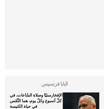
البابا فرنسيس
الإفخارستيّا وصلاة السّاعات، في
كلّ أسبوع وكلّ يوم، هما النَّفَس
في حياة الكنيسة