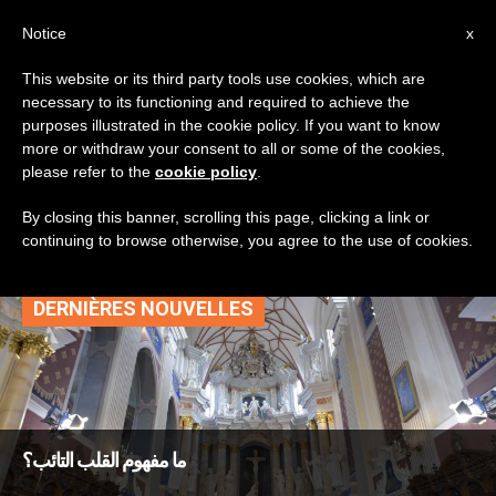
AR
Notice
x
This website or its third party tools use cookies, which are
necessary to its functioning and required to achieve the
TAG
purposes illustrated in the cookie policy. If you want to know
Posts Tagged ‘القلب
more or withdraw your consent to all or some of the cookies,
please refer to the
cookie policy
.
التائب’
By closing this banner, scrolling this page, clicking a link or
continuing to browse otherwise, you agree to the use of cookies.
DERNIÈRES NOUVELLES
ما مفهوم القلب التائب؟