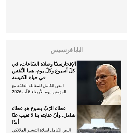
البابا فرنسيس
الإفخارستيّا وصلاة السّاعات، في
كلّ أسبوع وكلّ يوم، هما النَّفَس
في حياة الكنيسة
النص الكامل للمقابلة العامّة مع
المؤمنين يوم الأربعاء 5 آب 2026
عطاء الرّبّ يسوع هو عطاء
شامل، وأنّ عنايته بنا لا تغيب عنّا
أبدًا
النص الكامل لصلاة التبشير الملائكي