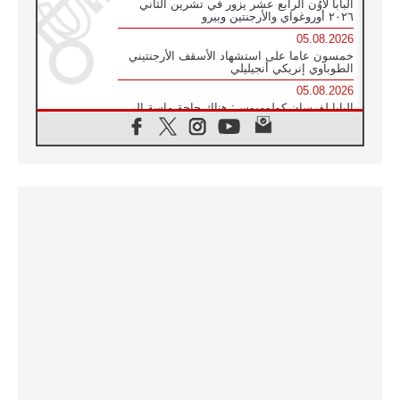
البابا لاوُن الرابع عشر يزور في تشرين الثاني
٢٠٢٦ أوروغواي والأرجنتين وبيرو
05.08.2026
خمسون عاما على استشهاد الأسقف الأرجنتيني
الطوباوي إنريكي أنجيليلي
05.08.2026
البابا لفرسان كولومبوس: هناك حاجة ماسة إلى
أنبياء تناغم يسعون إلى بناء الجسور
04.08.2026
وفاة الكاردينال جوليو دوارتي لانغا
04.08.2026
عميد دائرة الحوار بين الأديان يفتتح في سيول
أول لقاء مسيحي كونفوشي
04.08.2026
إطلاق النشيد الرسمي لليوم العالمي للشباب في
سيول
04.08.2026
رسالة البابا لاوُن الرابع عشر إلى المشاركين في
المؤتمر العالمي لمنظمة سيغنيس
04.08.2026
الكاردينال بارولين: إنَّ الحوار يُستبدل اليوم
بالقوة، ويجب حماية الحقوق المهددة
بالأيديولوجيات