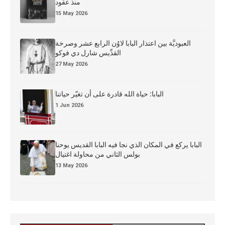
منذ عقود
15 May 2026
العبوديَّة بين اعتذار البابا لاوُن الرابع عشر وصرخة
القدِّيس شارل دي فوكو
27 May 2026
البابا: حياة الله قادرة على أن تغيّر حياتنا
1 Jun 2026
البابا يركع في المكان الذي نجا فيه البابا القديس يوحنا
بولس الثاني من محاولة اغتيال
13 May 2026