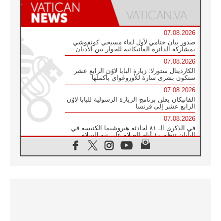
07.08.2026
صدور بيان ختامي لأول لقاء مسيحي كونفوشي
بمشاركة الدائرة الفاتيكانية للحوار بين الأديان
07.08.2026
الكاردينال ستورلا: زيارة البابا لاوُن الرابع عشر
ستكون بشرى سارة للأوروغواي بأكملها
07.08.2026
الفاتيكان يعلن برنامج الزيارة الرسولية للبابا لاوُن
الرابع عشر إلى فرنسا
07.08.2026
في الذكرى الـ ٨١ لحادثة هيروشيما الكنيسة في
اليابان تنظم ١٠ أيام للصلاة على نية السلام
07.08.2026
الكنيسة في الأوروغواي: زيارة البابا ستعزز
الإيمان والرجاء
06.08.2026
الاجتماع الشهري للمطارنة الموارنة
06.08.2026
الكاردينال روسي: زيارة البابا لاوُن إلى الأرجنتين
هي تكريم للبابا فرنسيس