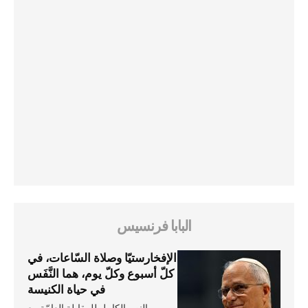
البابا فرنسيس
الإفخارستيّا وصلاة السّاعات، في
كلّ أسبوع وكلّ يوم، هما النَّفَس
في حياة الكنيسة