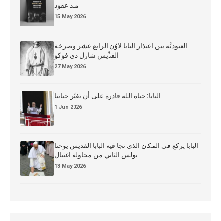
منذ عقود
15 May 2026
العبوديَّة بين اعتذار البابا لاوُن الرابع عشر وصرخة
القدِّيس شارل دي فوكو
27 May 2026
البابا: حياة الله قادرة على أن تغيّر حياتنا
1 Jun 2026
البابا يركع في المكان الذي نجا فيه البابا القديس يوحنا
بولس الثاني من محاولة اغتيال
13 May 2026