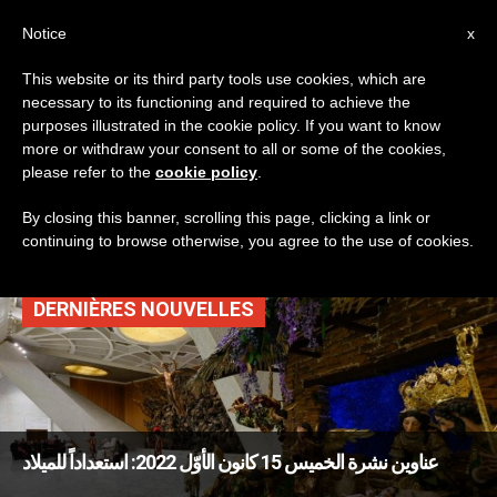
AR
Notice
x
This website or its third party tools use cookies, which are
necessary to its functioning and required to achieve the
TAG
purposes illustrated in the cookie policy. If you want to know
Posts Tagged ‘الكاهن
more or withdraw your consent to all or some of the cookies,
please refer to the
cookie policy
.
الصالح’
By closing this banner, scrolling this page, clicking a link or
continuing to browse otherwise, you agree to the use of cookies.
DERNIÈRES NOUVELLES
عناوين نشرة الخميس 15 كانون الأوّل 2022: استعداداً للميلاد