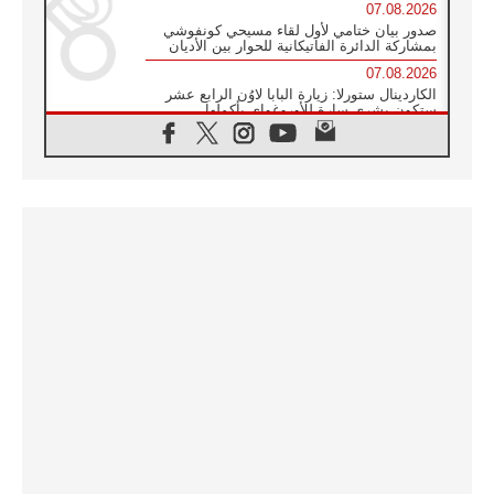
07.08.2026
صدور بيان ختامي لأول لقاء مسيحي كونفوشي
بمشاركة الدائرة الفاتيكانية للحوار بين الأديان
07.08.2026
الكاردينال ستورلا: زيارة البابا لاوُن الرابع عشر
ستكون بشرى سارة للأوروغواي بأكملها
07.08.2026
الفاتيكان يعلن برنامج الزيارة الرسولية للبابا لاوُن
الرابع عشر إلى فرنسا
07.08.2026
في الذكرى الـ ٨١ لحادثة هيروشيما الكنيسة في
اليابان تنظم ١٠ أيام للصلاة على نية السلام
07.08.2026
الكنيسة في الأوروغواي: زيارة البابا ستعزز
الإيمان والرجاء
06.08.2026
الاجتماع الشهري للمطارنة الموارنة
06.08.2026
الكاردينال روسي: زيارة البابا لاوُن إلى الأرجنتين
هي تكريم للبابا فرنسيس
06.08.2026
زيارة البابا إلى البيرو ستكون زمن نعمة ومصالحة
ورجاء