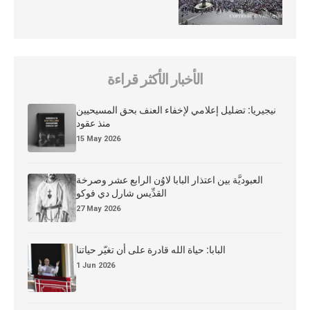
الأخبار الأكثر قراءة
نيجيريا: تضليل إعلامي لإخفاء العنف بحق المسيحيين
منذ عقود
15 May 2026
العبوديَّة بين اعتذار البابا لاوُن الرابع عشر وصرخة
القدِّيس شارل دي فوكو
27 May 2026
البابا: حياة الله قادرة على أن تغيّر حياتنا
1 Jun 2026