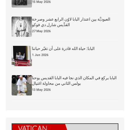
15 May 2026
العبوديَّة بين اعتذار البابا لاوُن الرابع عشر وصرخة
القدِّيس شارل دي فوكو
27 May 2026
البابا: حياة الله قادرة على أن تغيّر حياتنا
1 Jun 2026
البابا يركع في المكان الذي نجا فيه البابا القديس يوحنا
بولس الثاني من محاولة اغتيال
13 May 2026