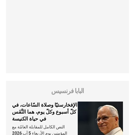
البابا فرنسيس
الإفخارستيّا وصلاة السّاعات، في
كلّ أسبوع وكلّ يوم، هما النَّفَس
في حياة الكنيسة
النص الكامل للمقابلة العامّة مع
المؤمنين يوم الأربعاء 5 آب 2026