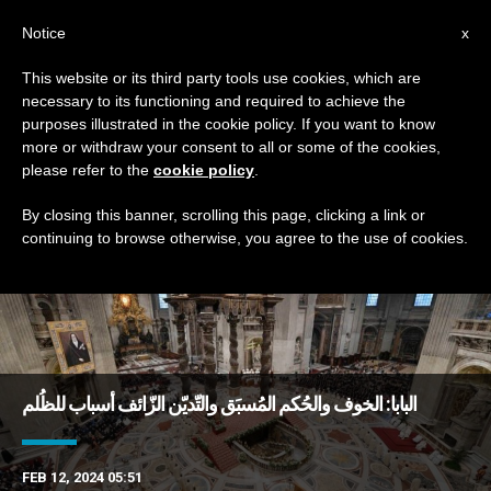
AR
Notice
x
This website or its third party tools use cookies, which are
necessary to its functioning and required to achieve the
TAG
purposes illustrated in the cookie policy. If you want to know
Posts Tagged ‘اللمس’
more or withdraw your consent to all or some of the cookies,
please refer to the
cookie policy
.
By closing this banner, scrolling this page, clicking a link or
continuing to browse otherwise, you agree to the use of cookies.
DERNIÈRES NOUVELLES
البابا: الخوف والحُكم المُسبَق والتّديّن الزّائف أسباب للظُلم
FEB 12, 2024 05:51