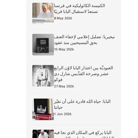
الكنيسة الكاثوليكية في فرنسا
تستعدّ لاستقبال البابا قريبًا
8 May 2026
نيجيريا: تضليل إعلامي لإخفاء العنف
بحق المسيحيين منذ عقود
15 May 2026
العبوديَّة بين اعتذار البابا لاوُن الرابع
عشر وصرخة القدِّيس شارل دي
فوكو
27 May 2026
البابا: حياة الله قادرة على أن تغيّر
حياتنا
1 Jun 2026
البابا يركع في المكان الذي نجا فيه