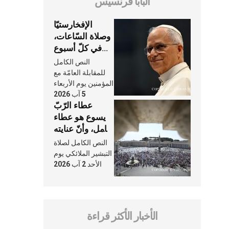
البابا فرنسيس
الإفخارستيّا
وصلاة السّاعات،
في كلّ أسبوع
وكلّ يوم، هما
النص الكامل
النَّفَس في حياة
للمقابلة العامّة مع
الكنيسة
المؤمنين يوم الأربعاء
5 آب 2026
عطاء الرّبّ
يسوع هو عطاء
شامل، وأنّ عنايته
بنا لا تغيب عنّا
النص الكامل لصلاة
أبدًا
التبشير الملائكي يوم
الأحد 2 آب 2026
الأخبار الأكثر قراءة