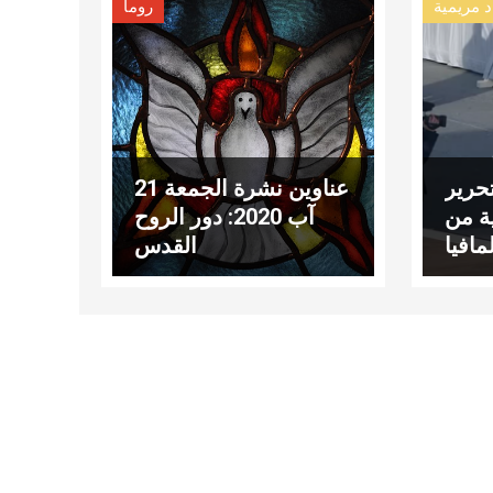
د مريمية
روما
تحرير
عناوين نشرة الجمعة 21
ية من
آب 2020: دور الروح
لمافيا
القدس