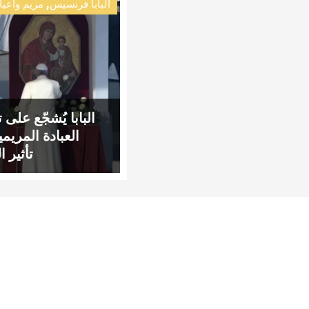
,
البابا فرنسيس
مريم وأعيا
البابا يُشجّع على 
العبادة المريم
تأثير ا