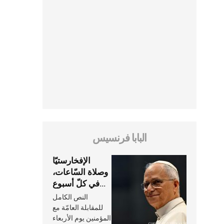
البابا فرنسيس
الإفخارستيّا
وصلاة السّاعات،
في كلّ أسبوع
وكلّ يوم، هما
النص الكامل
النَّفَس في حياة
للمقابلة العامّة مع
الكنيسة
المؤمنين يوم الأربعاء