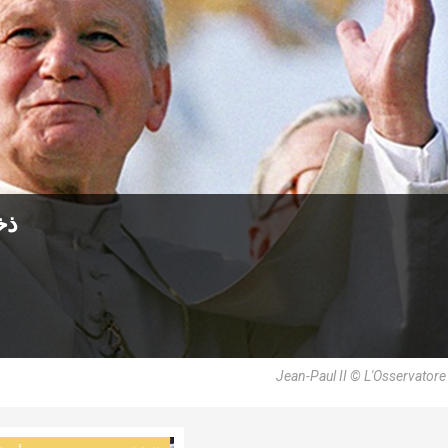
ذخ
Jean-Paul II © L'Osservato