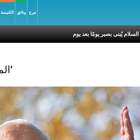
تبرع
وثائق
الكنيسة و
ا بعد يوم
Posts Tagged ‘المافيا’