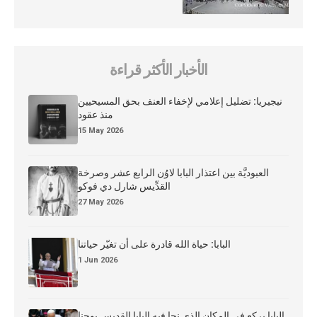
الأخبار الأكثر قراءة
نيجيريا: تضليل إعلامي لإخفاء العنف بحق المسيحيين
منذ عقود
15 May 2026
العبوديَّة بين اعتذار البابا لاوُن الرابع عشر وصرخة
القدِّيس شارل دي فوكو
27 May 2026
البابا: حياة الله قادرة على أن تغيّر حياتنا
1 Jun 2026
البابا يركع في المكان الذي نجا فيه البابا القديس يوحنا