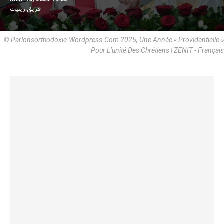
فريق زينيت
© Parlonsorthodoxie.Wordpress.Com 2025, Une Année « Providentielle »
Pour L’unité Des Chrétiens | ZENIT - Français