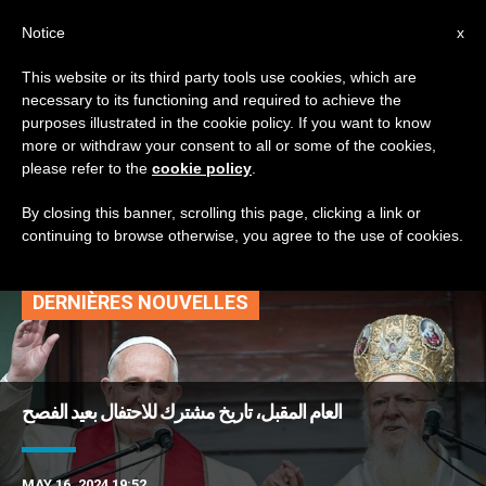
AR
Notice
x
This website or its third party tools use cookies, which are
necessary to its functioning and required to achieve the
TAG
purposes illustrated in the cookie policy. If you want to know
Posts Tagged ‘المجمع
more or withdraw your consent to all or some of the cookies,
please refer to the
cookie policy
.
المسكوني’
By closing this banner, scrolling this page, clicking a link or
continuing to browse otherwise, you agree to the use of cookies.
DERNIÈRES NOUVELLES
العام المقبل، تاريخ مشترك للاحتفال بعيد الفصح
MAY 16, 2024 19:52