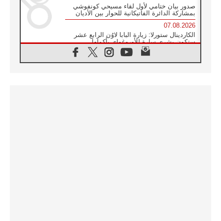
صدور بيان ختامي لأول لقاء مسيحي كونفوشي
بمشاركة الدائرة الفاتيكانية للحوار بين الأديان
07.08.2026
الكاردينال ستورلا: زيارة البابا لاوُن الرابع عشر
ستكون بشرى سارة للأوروغواي بأكملها
07.08.2026
الفاتيكان يعلن برنامج الزيارة الرسولية للبابا لاوُن
الرابع عشر إلى فرنسا
07.08.2026
في الذكرى الـ ٨١ لحادثة هيروشيما الكنيسة في
اليابان تنظم ١٠ أيام للصلاة على نية السلام
07.08.2026
الكنيسة في الأوروغواي: زيارة البابا ستعزز
الإيمان والرجاء
06.08.2026
الاجتماع الشهري للمطارنة الموارنة
06.08.2026
الكاردينال روسي: زيارة البابا لاوُن إلى الأرجنتين
هي تكريم للبابا فرنسيس
06.08.2026
زيارة البابا إلى البيرو ستكون زمن نعمة ومصالحة
ورجاء