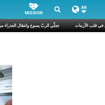
AR
MISSION
 قدّيس الممكن في قلب الأزمات
تجلّي الربّ يسوع وان