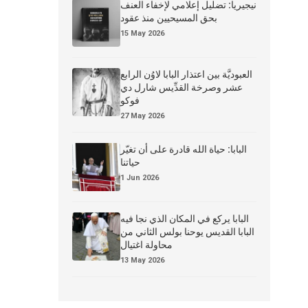
نيجيريا: تضليل إعلامي لإخفاء العنف
بحق المسيحيين منذ عقود
15 May 2026
العبوديَّة بين اعتذار البابا لاوُن الرابع
عشر وصرخة القدِّيس شارل دي
فوكو
27 May 2026
البابا: حياة الله قادرة على أن تغيّر
حياتنا
1 Jun 2026
البابا يركع في المكان الذي نجا فيه
البابا القديس يوحنا بولس الثاني من
محاولة اغتيال
13 May 2026