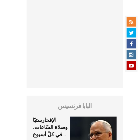
البابا فرنسيس
الإفخارستيّا
وصلاة السّاعات،
في كلّ أسبوع