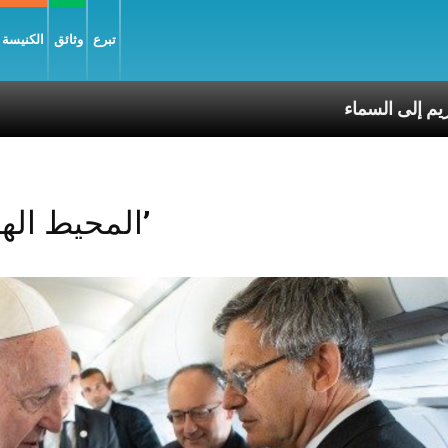
تبرع
وثائق
الكنيسة و
تقال العذراء مريم إلى السماء
Posts Tagged ‘المحيط الهندي’