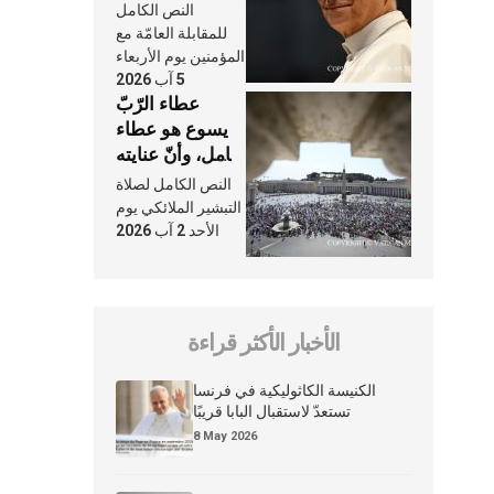
وكلّ يوم، هما
النص الكامل
النَّفَس في حياة
للمقابلة العامّة مع
الكنيسة
المؤمنين يوم الأربعاء
5 آب 2026
عطاء الرّبّ
يسوع هو عطاء
شامل، وأنّ عنايته
بنا لا تغيب عنّا
النص الكامل لصلاة
أبدًا
التبشير الملائكي يوم
الأحد 2 آب 2026
الأخبار الأكثر قراءة
الكنيسة الكاثوليكية في فرنسا
تستعدّ لاستقبال البابا قريبًا
8 May 2026