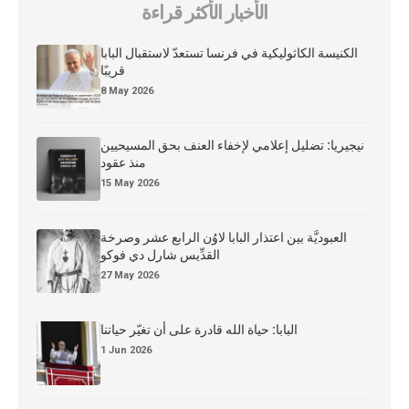
الأخبار الأكثر قراءة
الكنيسة الكاثوليكية في فرنسا تستعدّ لاستقبال البابا
قريبًا
8 May 2026
نيجيريا: تضليل إعلامي لإخفاء العنف بحق المسيحيين
منذ عقود
15 May 2026
العبوديَّة بين اعتذار البابا لاوُن الرابع عشر وصرخة
القدِّيس شارل دي فوكو
27 May 2026
البابا: حياة الله قادرة على أن تغيّر حياتنا
1 Jun 2026