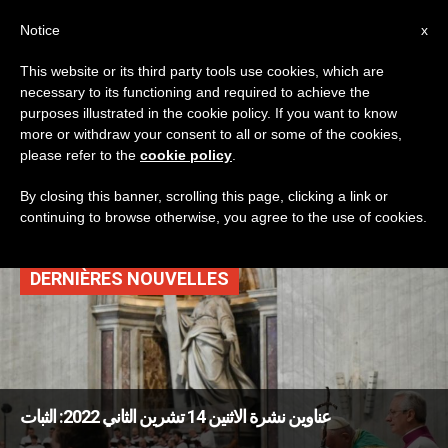
AR
Notice
x
This website or its third party tools use cookies, which are
necessary to its functioning and required to achieve the
TAG
purposes illustrated in the cookie policy. If you want to know
Posts Tagged
more or withdraw your consent to all or some of the cookies,
please refer to the
cookie policy
.
‘المسحاء الكذبة’
By closing this banner, scrolling this page, clicking a link or
continuing to browse otherwise, you agree to the use of cookies.
DERNIÈRES NOUVELLES
عناوين نشرة الاثنين 14 تشرين الثاني 2022: الثبات