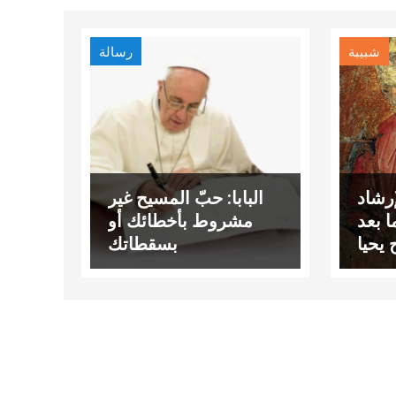
شبيبة
رسالة
رشاد
البابا: حبّ المسيح غير
 بعد
مشروط بأخطائك أو
يحيا
بسقطاتك