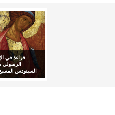
قراءة في الإ
الرسولي ما
السينودس المسيح 