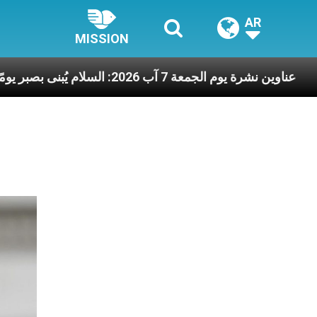
AR
MISSION
الآخرين
عناوين نشرة يوم الجمعة 7 آب 2026: السلام يُبنى بصبر يومًا بعد يوم