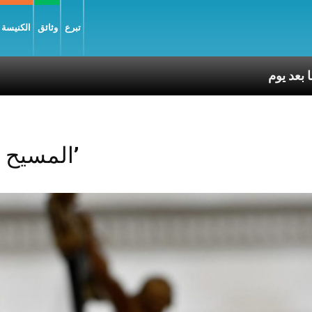
تبرع
وثائق
الكنيسة و
Posts Tagged ‘المسيح يحيا’