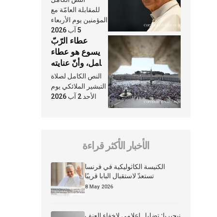
النَّفَس في حياة
للمقابلة العامّة مع
الكنيسة
المؤمنين يوم الأربعاء
5 آب 2026
عطاء الرّبّ
يسوع هو عطاء
شامل، وأنّ عنايته
بنا لا تغيب عنّا
النص الكامل لصلاة
أبدًا
التبشير الملائكي يوم
الأحد 2 آب 2026
الأخبار الأكثر قراءة
الكنيسة الكاثوليكية في فرنسا
تستعدّ لاستقبال البابا قريبًا
8 May 2026
نيجيريا: تضليل إعلامي لإخفاء العنف