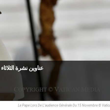
عناوين نشرة الثلاثاء 26 آذار 2024: حب المسيح غير مشروط
Le Pape Lors De L’audience Générale Du 15 Novembre © Vati