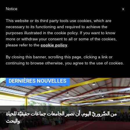
AR
Notice
x
This website or its third party tools use cookies, which are
necessary to its functioning and required to achieve the
TAG
purposes illustrated in the cookie policy. If you want to know
Posts Tagged
more or withdraw your consent to all or some of the cookies,
please refer to the
cookie policy
.
‘المعايير’
By closing this banner, scrolling this page, clicking a link or
continuing to browse otherwise, you agree to the use of cookies.
DERNIÈRES NOUVELLES
من الضّروريّ اليوم، أن تصير الجامعات جماعات حقيقيّة للحياة
والبحث