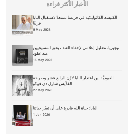
الأخبار الأكثر قراءة
الكنيسة الكاثوليكية في فرنسا تستعدّ لاستقبال البابا
قريبًا
8 May 2026
نيجيريا: تضليل إعلامي لإخفاء العنف بحق المسيحيين
منذ عقود
15 May 2026
العبوديَّة بين اعتذار البابا لاوُن الرابع عشر وصرخة
القدِّيس شارل دي فوكو
27 May 2026
البابا: حياة الله قادرة على أن تغيّر حياتنا
1 Jun 2026