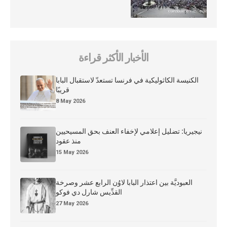
الأخبار الأكثر قراءة
الكنيسة الكاثوليكية في فرنسا تستعدّ لاستقبال البابا
قريبًا
8 May 2026
نيجيريا: تضليل إعلامي لإخفاء العنف بحق المسيحيين
منذ عقود
15 May 2026
العبوديَّة بين اعتذار البابا لاوُن الرابع عشر وصرخة
القدِّيس شارل دي فوكو
27 May 2026