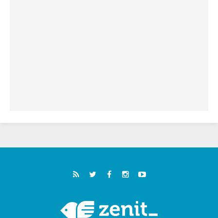
خمسون عاما على استشهاد الأسقف الأرجنتيني
الطوباوي إنريكي أنجيليلي