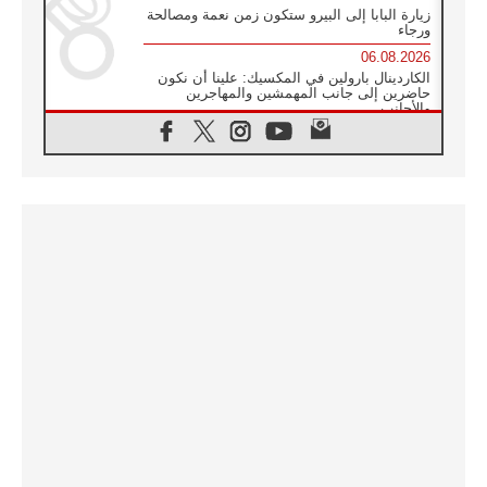
زيارة البابا إلى البيرو ستكون زمن نعمة ومصالحة
ورجاء
06.08.2026
الكاردينال بارولين في المكسيك: علينا أن نكون
حاضرين إلى جانب المهمشين والمهاجرين
والأجانب
06.08.2026
البابا لاوُن الرابع عشر للشباب في أسيزي:
"أوروبا والعالم يبحثان اليوم عن قديسين جُدد
فيكم"
06.08.2026
البابا في أسيزي يتحدث إلى الشباب المشاركين
في لقاء الشباب الفرنسيسكاني
06.08.2026
البابا لاوُن الرابع عشر يبرق معزيا بوفاة
الكاردينال جوليو دوارتي لانغا
05.08.2026
في مقابلته العامة مع المؤمنين البابا لاوُن الرابع
عشر يواصل الحديث عن الدستور في الليتورجيا
المقدسة مسلطا الضوء على صلاة الكنيسة
05.08.2026
البابا لاوُن الرابع عشر يزور في تشرين الثاني
٢٠٢٦ أوروغواي والأرجنتين وبيرو
05.08.2026