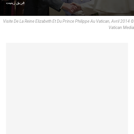
فريق زينيت
Visite De La Reine Elizabeth Et Du Prince Philippe Au Vatican, Avril 2014 ©
Vatican Media