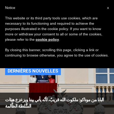
AR
Notice
x
This website or its third party tools use cookies, which are
necessary to its functioning and required to achieve the
TAG
purposes illustrated in the cookie policy. If you want to know
Posts Tagged
more or withdraw your consent to all or some of the cookies,
please refer to the
cookie policy
.
‘الملكوت’
By closing this banner, scrolling this page, clicking a link or
continuing to browse otherwise, you agree to the use of cookies.
DERNIÈRES NOUVELLES
البابا من موناكو: ملكوت الله قريبٌ، لأنّه يأتي بيننا ويزعزع هيئات
السُّلطة الظّالمة