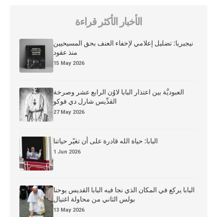
الأخبار الأكثر قراءة
نيجيريا: تضليل إعلامي لإخفاء العنف بحق المسيحيين
منذ عقود
15 May 2026
العبوديَّة بين اعتذار البابا لاوُن الرابع عشر وصرخة
القدِّيس شارل دي فوكو
27 May 2026
البابا: حياة الله قادرة على أن تغيّر حياتنا
1 Jun 2026
البابا يركع في المكان الذي نجا فيه البابا القديس يوحنا
بولس الثاني من محاولة اغتيال
13 May 2026