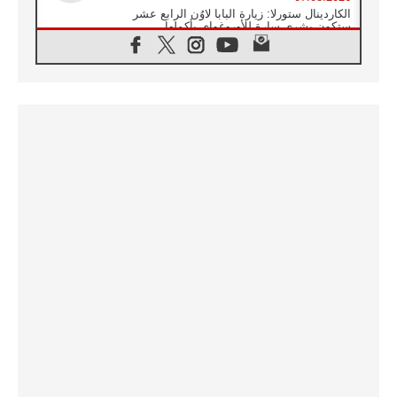
الكاردينال ستورلا: زيارة البابا لاوُن الرابع عشر
ستكون بشرى سارة للأوروغواي بأكملها
07.08.2026
الفاتيكان يعلن برنامج الزيارة الرسولية للبابا لاوُن
الرابع عشر إلى فرنسا
07.08.2026
في الذكرى الـ ٨١ لحادثة هيروشيما الكنيسة في
اليابان تنظم ١٠ أيام للصلاة على نية السلام
07.08.2026
الكنيسة في الأوروغواي: زيارة البابا ستعزز
الإيمان والرجاء
06.08.2026
الاجتماع الشهري للمطارنة الموارنة
06.08.2026
الكاردينال روسي: زيارة البابا لاوُن إلى الأرجنتين
هي تكريم للبابا فرنسيس
06.08.2026
زيارة البابا إلى البيرو ستكون زمن نعمة ومصالحة
ورجاء