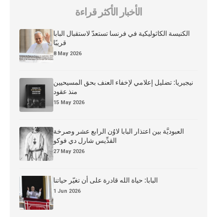
الأخبار الأكثر قراءة
الكنيسة الكاثوليكية في فرنسا تستعدّ لاستقبال البابا
قريبًا
8 May 2026
نيجيريا: تضليل إعلامي لإخفاء العنف بحق المسيحيين
منذ عقود
15 May 2026
العبوديَّة بين اعتذار البابا لاوُن الرابع عشر وصرخة
القدِّيس شارل دي فوكو
27 May 2026
البابا: حياة الله قادرة على أن تغيّر حياتنا
1 Jun 2026