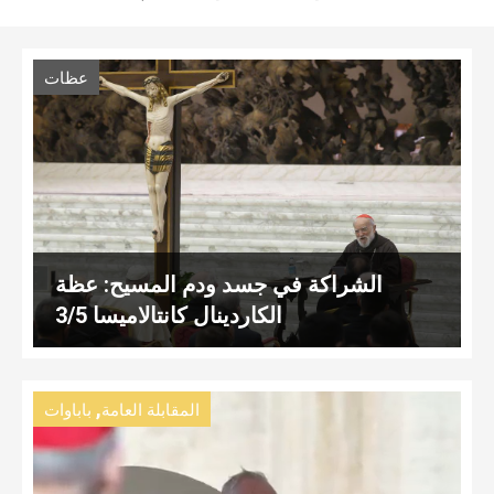
عظات
الشراكة في جسد ودم المسيح: عظة
الكاردينال كانتالاميسا 3/5
,
المقابلة العامة
باباوات