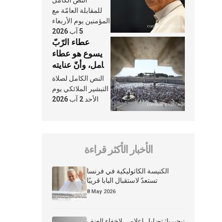
النَّفَس في حياة
للمقابلة العامّة مع
الكنيسة
المؤمنين يوم الأربعاء
5 آب 2026
عطاء الرّبّ
يسوع هو عطاء
شامل، وأنّ عنايته
بنا لا تغيب عنّا
النص الكامل لصلاة
أبدًا
التبشير الملائكي يوم
الأحد 2 آب 2026
الأخبار الأكثر قراءة
الكنيسة الكاثوليكية في فرنسا
تستعدّ لاستقبال البابا قريبًا
8 May 2026
نيجيريا: تضليل إعلامي لإخفاء العنف