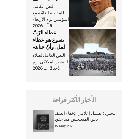
وكلّ يوم، هما
النص الكامل
النَّفَس في حياة
للمقابلة العامّة مع
الكنيسة
المؤمنين يوم الأربعاء
5 آب 2026
عطاء الرّبّ
يسوع هو عطاء
شامل، وأنّ عنايته
بنا لا تغيب عنّا
النص الكامل لصلاة
أبدًا
التبشير الملائكي يوم
الأحد 2 آب 2026
الأخبار الأكثر قراءة
نيجيريا: تضليل إعلامي لإخفاء العنف
بحق المسيحيين منذ عقود
15 May 2026