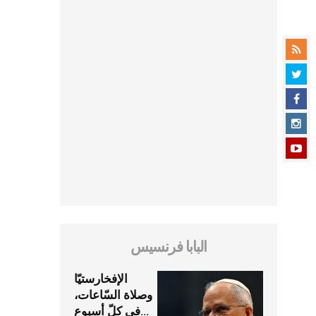
البابا فرنسيس
الإفخارستيّا
وصلاة السّاعات،
في كلّ أسبوع