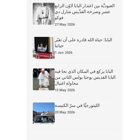
العبوديَّة بين اعتذار البابا لاوُن الرابع
عشر وصرخة القدِّيس شارل دي
فوكو
27 May 2026
البابا: حياة الله قادرة على أن تغيّر
حياتنا
1 Jun 2026
البابا يركع في المكان الذي نجا فيه
البابا القديس يوحنا بولس الثاني من
محاولة اغتيال
13 May 2026
الليتورجيَّا في سرّ الكنيسة
20 May 2026