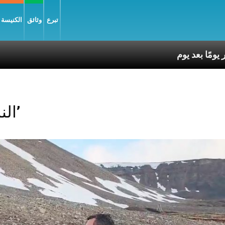
تبرع
وثائق
الكنيسة و
Posts Tagged ‘النروج’