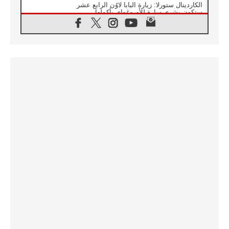
الكاردينال ستورلا: زيارة البابا لاوُن الرابع عشر
ستكون بشرى سارة للأوروغواي بأكملها
07.08.2026
الفاتيكان يعلن برنامج الزيارة الرسولية للبابا لاوُن
الرابع عشر إلى فرنسا
07.08.2026
في الذكرى الـ ٨١ لحادثة هيروشيما الكنيسة في
اليابان تنظم ١٠ أيام للصلاة على نية السلام
07.08.2026
الكنيسة في الأوروغواي: زيارة البابا ستعزز
الإيمان والرجاء
06.08.2026
الاجتماع الشهري للمطارنة الموارنة
06.08.2026
الكاردينال روسي: زيارة البابا لاوُن إلى الأرجنتين
هي تكريم للبابا فرنسيس
06.08.2026
زيارة البابا إلى البيرو ستكون زمن نعمة ومصالحة
ورجاء