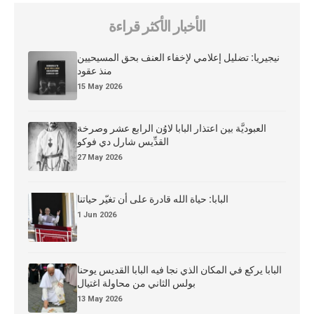
الأخبار الأكثر قراءة
نيجيريا: تضليل إعلامي لإخفاء العنف بحق المسيحيين
منذ عقود
15 May 2026
العبوديَّة بين اعتذار البابا لاوُن الرابع عشر وصرخة
القدِّيس شارل دي فوكو
27 May 2026
البابا: حياة الله قادرة على أن تغيّر حياتنا
1 Jun 2026
البابا يركع في المكان الذي نجا فيه البابا القديس يوحنا
بولس الثاني من محاولة اغتيال
13 May 2026