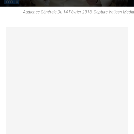
Audience Générale Du 14 Février 2018, Capture Vatican Media