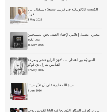
الكنيسة الكاثوليكية في فرنسا تستعدّ لاستقبال البابا
قريبًا
8 May 2026
نيجيريا: تضليل إعلامي لإخفاء العنف بحق المسيحيين
منذ عقود
15 May 2026
العبوديَّة بين اعتذار البابا لاوُن الرابع عشر وصرخة
القدِّيس شارل دي فوكو
27 May 2026
البابا: حياة الله قادرة على أن تغيّر حياتنا
1 Jun 2026
البابا يركع في المكان الذي نجا فيه البابا القديس يوحنا