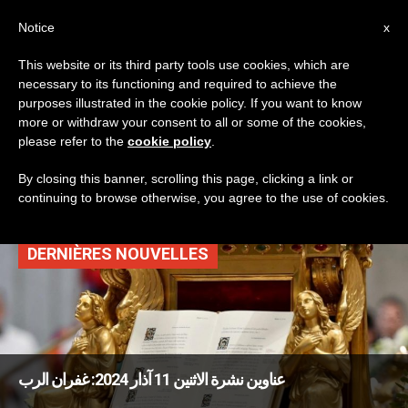
AR
Notice
x
This website or its third party tools use cookies, which are
necessary to its functioning and required to achieve the
TAG
purposes illustrated in the cookie policy. If you want to know
Posts Tagged ‘الوكيل
more or withdraw your consent to all or some of the cookies,
please refer to the
cookie policy
.
الأمين’
By closing this banner, scrolling this page, clicking a link or
continuing to browse otherwise, you agree to the use of cookies.
DERNIÈRES NOUVELLES
عناوين نشرة الاثنين 11 آذار 2024: غفران الرب