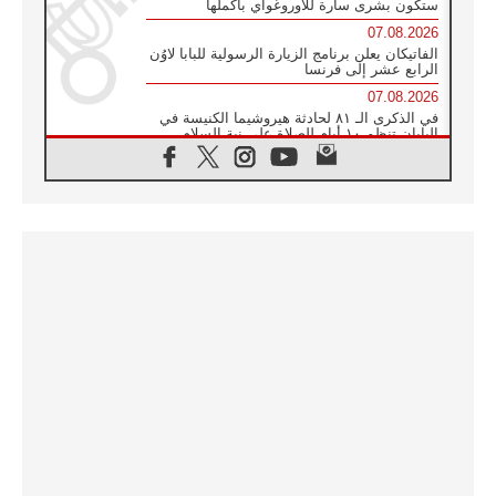
ستكون بشرى سارة للأوروغواي بأكملها
07.08.2026
الفاتيكان يعلن برنامج الزيارة الرسولية للبابا لاوُن
الرابع عشر إلى فرنسا
07.08.2026
في الذكرى الـ ٨١ لحادثة هيروشيما الكنيسة في
اليابان تنظم ١٠ أيام للصلاة على نية السلام
07.08.2026
الكنيسة في الأوروغواي: زيارة البابا ستعزز
الإيمان والرجاء
06.08.2026
الاجتماع الشهري للمطارنة الموارنة
06.08.2026
الكاردينال روسي: زيارة البابا لاوُن إلى الأرجنتين
هي تكريم للبابا فرنسيس
06.08.2026
زيارة البابا إلى البيرو ستكون زمن نعمة ومصالحة
ورجاء
06.08.2026
الكاردينال بارولين في المكسيك: علينا أن نكون
حاضرين إلى جانب المهمشين والمهاجرين
والأجانب
06.08.2026