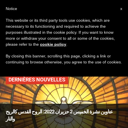
AR
Notice
x
This website or its third party tools use cookies, which are
necessary to its functioning and required to achieve the
TAG
purposes illustrated in the cookie policy. If you want to know
Posts Tagged ‘اليوبيل
more or withdraw your consent to all or some of the cookies,
please refer to the
cookie policy
.
البلاتيني’
By closing this banner, scrolling this page, clicking a link or
continuing to browse otherwise, you agree to the use of cookies.
DERNIÈRES NOUVELLES
عناوين نشرة الخميس 2 حزيران 2022: الروح القدس كالريح
والنار