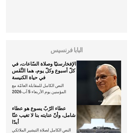
البابا فرنسيس
الإفخارستيّا وصلاة السّاعات، في
كلّ أسبوع وكلّ يوم، هما النَّفَس
في حياة الكنيسة
النص الكامل للمقابلة العامّة مع
المؤمنين يوم الأربعاء 5 آب 2026
عطاء الرّبّ يسوع هو عطاء
شامل، وأنّ عنايته بنا لا تغيب عنّا
أبدًا
النص الكامل لصلاة التبشير الملائكي