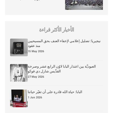
الأخبار الأكثر قراءة
نيجيريا: تضليل إعلامي لإخفاء العنف بحق المسيحيين
منذ عقود
15 May 2026
العبوديَّة بين اعتذار البابا لاوُن الرابع عشر وصرخة
القدِّيس شارل دي فوكو
27 May 2026
البابا: حياة الله قادرة على أن تغيّر حياتنا
1 Jun 2026