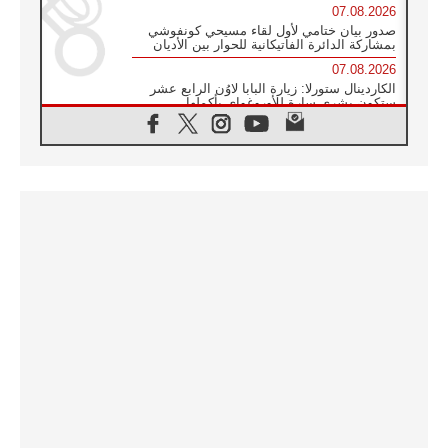
07.08.2026
صدور بيان ختامي لأول لقاء مسيحي كونفوشي
بمشاركة الدائرة الفاتيكانية للحوار بين الأديان
07.08.2026
الكاردينال ستورلا: زيارة البابا لاوُن الرابع عشر
ستكون بشرى سارة للأوروغواي بأكملها
07.08.2026
الفاتيكان يعلن برنامج الزيارة الرسولية للبابا لاوُن
الرابع عشر إلى فرنسا
07.08.2026
في الذكرى الـ ٨١ لحادثة هيروشيما الكنيسة في
اليابان تنظم ١٠ أيام للصلاة على نية السلام
07.08.2026
الكنيسة في الأوروغواي: زيارة البابا ستعزز
الإيمان والرجاء
06.08.2026
الاجتماع الشهري للمطارنة الموارنة
06.08.2026
الكاردينال روسي: زيارة البابا لاوُن إلى الأرجنتين
هي تكريم للبابا فرنسيس
06.08.2026
زيارة البابا إلى البيرو ستكون زمن نعمة ومصالحة
ورجاء