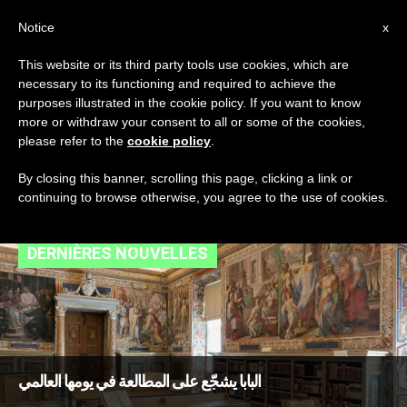
AR
Notice
x
This website or its third party tools use cookies, which are
necessary to its functioning and required to achieve the
TAG
purposes illustrated in the cookie policy. If you want to know
Posts Tagged ‘اليوم
more or withdraw your consent to all or some of the cookies,
please refer to the
cookie policy
.
العالمي للقراءة’
By closing this banner, scrolling this page, clicking a link or
continuing to browse otherwise, you agree to the use of cookies.
DERNIÈRES NOUVELLES
البابا يشجّع على المطالعة في يومها العالمي