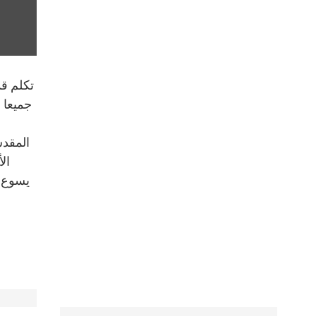
تكلم قد
جميعا ن
المقدس
ال
يسوع. 