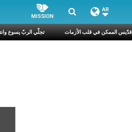
AR
MISSION
رك الحويك: قدّيس الممكن في قلب الأزمات
تجلّي الر