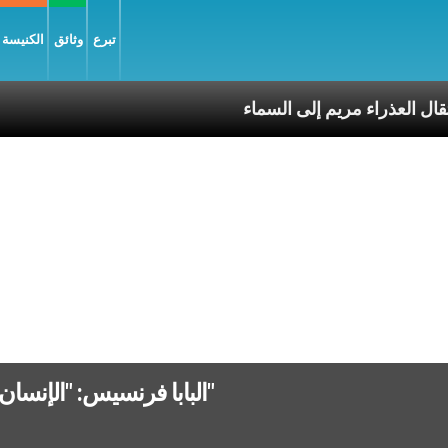
تبرع
وثائق
الكنيسة و
بّ يسوع وانتقال العذراء مريم إلى السماء
البابا فرنسيس: "الإنسان لا يمكن أن يصبح مسيحيًا من تلقاء نفسه"