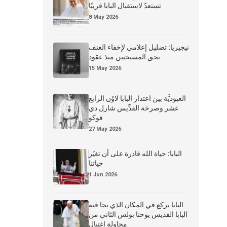
تستعدّ لاستقبال البابا قريبًا
8 May 2026
نيجيريا: تضليل إعلامي لإخفاء العنف
بحق المسيحيين منذ عقود
15 May 2026
العبوديَّة بين اعتذار البابا لاوُن الرابع
عشر وصرخة القدِّيس شارل دي
فوكو
27 May 2026
البابا: حياة الله قادرة على أن تغيّر
حياتنا
1 Jun 2026
البابا يركع في المكان الذي نجا فيه
البابا القديس يوحنا بولس الثاني من
محاولة اغتيال