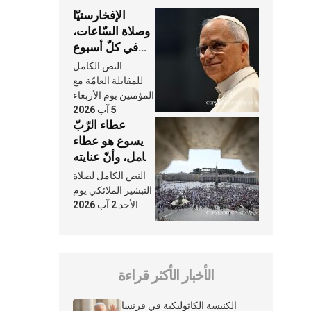
الإفخارستيّا
وصلاة السّاعات،
في كلّ أسبوع
وكلّ يوم، هما
النص الكامل
النَّفَس في حياة
للمقابلة العامّة مع
الكنيسة
المؤمنين يوم الأربعاء
5 آب 2026
عطاء الرّبّ
يسوع هو عطاء
شامل، وأنّ عنايته
بنا لا تغيب عنّا
النص الكامل لصلاة
أبدًا
التبشير الملائكي يوم
الأحد 2 آب 2026
الأخبار الأكثر قراءة
الكنيسة الكاثوليكية في فرنسا