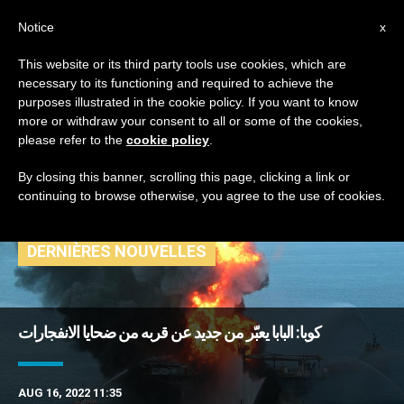
AR
Notice
x
This website or its third party tools use cookies, which are
necessary to its functioning and required to achieve the
TAG
purposes illustrated in the cookie policy. If you want to know
Posts Tagged
more or withdraw your consent to all or some of the cookies,
please refer to the
cookie policy
.
‘انفجارات’
By closing this banner, scrolling this page, clicking a link or
continuing to browse otherwise, you agree to the use of cookies.
DERNIÈRES NOUVELLES
كوبا: البابا يعبّر من جديد عن قربه من ضحايا الانفجارات
AUG 16, 2022 11:35