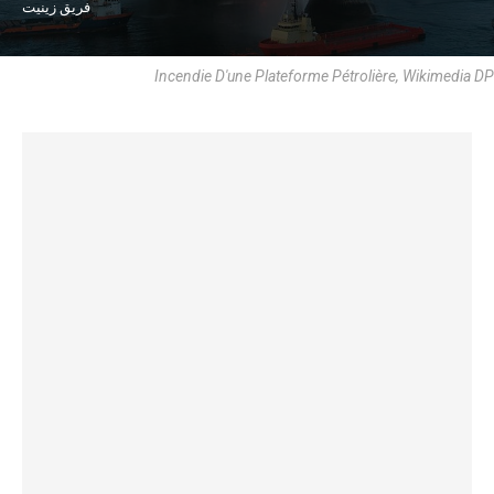
فريق زينيت
Incendie D'une Plateforme Pétrolière, Wikimedia DP