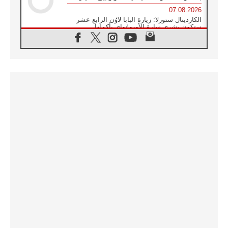
07.08.2026
الكاردينال ستورلا: زيارة البابا لاوُن الرابع عشر
ستكون بشرى سارة للأوروغواي بأكملها
07.08.2026
الفاتيكان يعلن برنامج الزيارة الرسولية للبابا لاوُن
الرابع عشر إلى فرنسا
07.08.2026
في الذكرى الـ ٨١ لحادثة هيروشيما الكنيسة في
اليابان تنظم ١٠ أيام للصلاة على نية السلام
07.08.2026
الكنيسة في الأوروغواي: زيارة البابا ستعزز
الإيمان والرجاء
06.08.2026
الاجتماع الشهري للمطارنة الموارنة
06.08.2026
الكاردينال روسي: زيارة البابا لاوُن إلى الأرجنتين
هي تكريم للبابا فرنسيس
06.08.2026
زيارة البابا إلى البيرو ستكون زمن نعمة ومصالحة
ورجاء