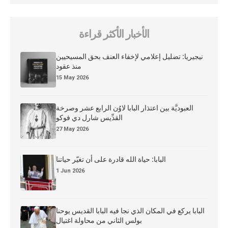
الأخبار الأكثر قراءة
نيجيريا: تضليل إعلامي لإخفاء العنف بحق المسيحيين
منذ عقود
15 May 2026
العبوديَّة بين اعتذار البابا لاوُن الرابع عشر وصرخة
القدِّيس شارل دي فوكو
27 May 2026
البابا: حياة الله قادرة على أن تغيّر حياتنا
1 Jun 2026
البابا يركع في المكان الذي نجا فيه البابا القديس يوحنا
بولس الثاني من محاولة اغتيال