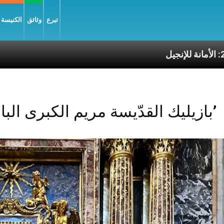
تبرع
وثائق
الكنيسة و
الأمانة للإنجيل
Posts Tagged ‘بازيليك القدّيسة مريم الكبرى البابويّة’