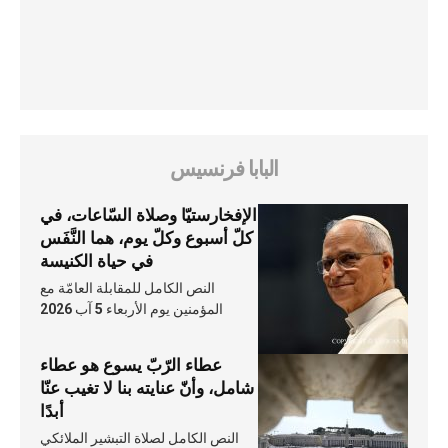
البابا فرنسيس
الإفخارستيّا وصلاة السّاعات، في
كلّ أسبوع وكلّ يوم، هما النَّفَس
في حياة الكنيسة
النص الكامل للمقابلة العامّة مع
المؤمنين يوم الأربعاء 5 آب 2026
عطاء الرّبّ يسوع هو عطاء
شامل، وأنّ عنايته بنا لا تغيب عنّا
أبدًا
النص الكامل لصلاة التبشير الملائكي