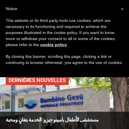
AR
Notice
x
This website or its third party tools use cookies, which are
necessary to its functioning and required to achieve the
TAG
purposes illustrated in the cookie policy. If you want to know
Posts Tagged ‘بامبينو
more or withdraw your consent to all or some of the cookies,
please refer to the
cookie policy
.
جيزو’
By closing this banner, scrolling this page, clicking a link or
continuing to browse otherwise, you agree to the use of cookies.
DERNIÈRES NOUVELLES
مستشفى الأطفال بامبينو جيزو: الخدمة بتفانٍ ومحبة