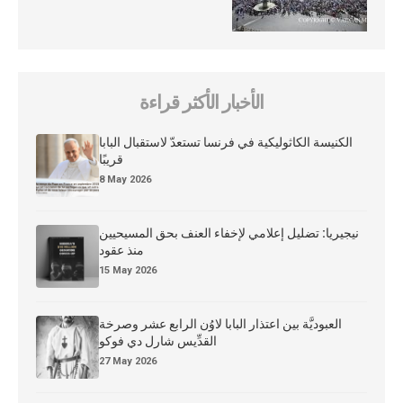
الأخبار الأكثر قراءة
الكنيسة الكاثوليكية في فرنسا تستعدّ لاستقبال البابا
قريبًا
8 May 2026
نيجيريا: تضليل إعلامي لإخفاء العنف بحق المسيحيين
منذ عقود
15 May 2026
العبوديَّة بين اعتذار البابا لاوُن الرابع عشر وصرخة
القدِّيس شارل دي فوكو
27 May 2026