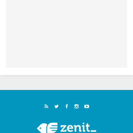
خمسون عاما على استشهاد الأسقف الأرجنتيني
الطوباوي إنريكي أنجيليلي