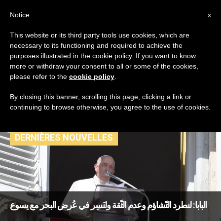
AR
Notice
x
This website or its third party tools use cookies, which are
necessary to its functioning and required to achieve the
TAG
purposes illustrated in the cookie policy. If you want to know
Posts Tagged ‘بتر
more or withdraw your consent to all or some of the cookies,
please refer to the
cookie policy
.
الأعضاء التناسلية’
By closing this banner, scrolling this page, clicking a link or
continuing to browse otherwise, you agree to the use of cookies.
DERNIÈRES NOUVELLES
البابا: لنطرد التّشاؤم وعدم الثّقة ولنَسِر في عُرض البحر مع يسوع