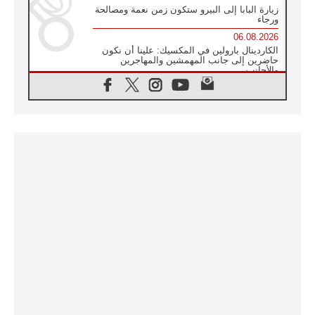
زيارة البابا إلى البيرو ستكون زمن نعمة ومصالحة
ورجاء
06.08.2026
الكاردينال بارولين في المكسيك: علينا أن نكون
حاضرين إلى جانب المهمشين والمهاجرين
والأجانب
06.08.2026
البابا لاوُن الرابع عشر للشباب في أسيزي:
"أوروبا والعالم يبحثان اليوم عن قديسين جُدد
فيكم"
06.08.2026
البابا في أسيزي يتحدث إلى الشباب المشاركين
في لقاء الشباب الفرنسيسكاني
06.08.2026
البابا لاوُن الرابع عشر يبرق معزيا بوفاة
الكاردينال جوليو دوارتي لانغا
05.08.2026
في مقابلته العامة مع المؤمنين البابا لاوُن الرابع
عشر يواصل الحديث عن الدستور في الليتورجيا
المقدسة مسلطا الضوء على صلاة الكنيسة
05.08.2026
البابا لاوُن الرابع عشر يزور في تشرين الثاني
٢٠٢٦ أوروغواي والأرجنتين وبيرو
05.08.2026