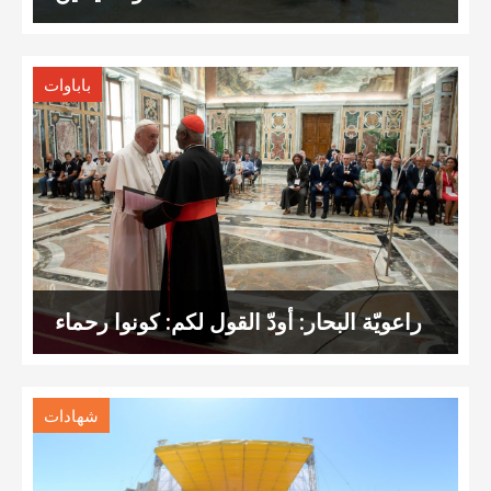
باباوات
راعويّة البحار: أودّ القول لكم: كونوا رحماء
شهادات