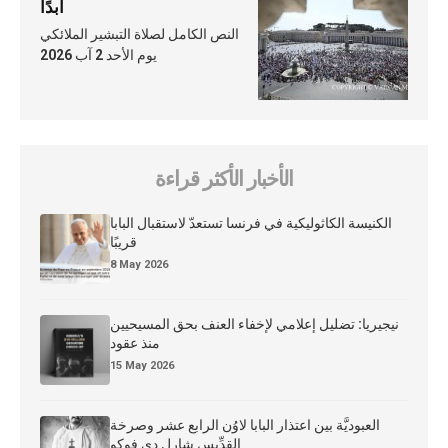
أبدًا
النص الكامل لصلاة التبشير الملائكي
يوم الأحد 2 آب 2026
الأخبار الأكثر قراءة
الكنيسة الكاثوليكية في فرنسا تستعدّ لاستقبال البابا
قريبًا
8 May 2026
نيجيريا: تضليل إعلامي لإخفاء العنف بحق المسيحيين
منذ عقود
15 May 2026
العبوديَّة بين اعتذار البابا لاوُن الرابع عشر وصرخة
القدِّيس شارل دي فوكو