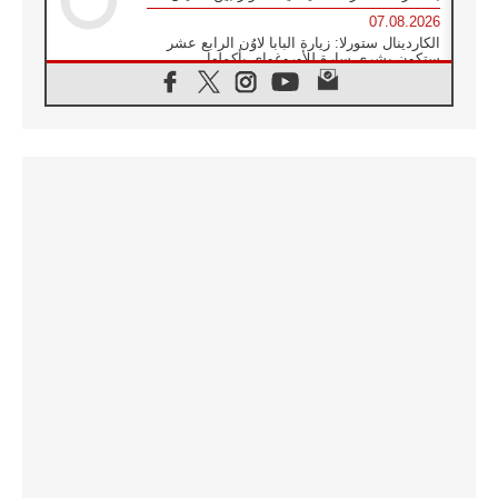
07.08.2026
الكاردينال ستورلا: زيارة البابا لاوُن الرابع عشر
ستكون بشرى سارة للأوروغواي بأكملها
07.08.2026
الفاتيكان يعلن برنامج الزيارة الرسولية للبابا لاوُن
الرابع عشر إلى فرنسا
07.08.2026
في الذكرى الـ ٨١ لحادثة هيروشيما الكنيسة في
اليابان تنظم ١٠ أيام للصلاة على نية السلام
07.08.2026
الكنيسة في الأوروغواي: زيارة البابا ستعزز
الإيمان والرجاء
06.08.2026
الاجتماع الشهري للمطارنة الموارنة
06.08.2026
الكاردينال روسي: زيارة البابا لاوُن إلى الأرجنتين
هي تكريم للبابا فرنسيس
06.08.2026
زيارة البابا إلى البيرو ستكون زمن نعمة ومصالحة
ورجاء