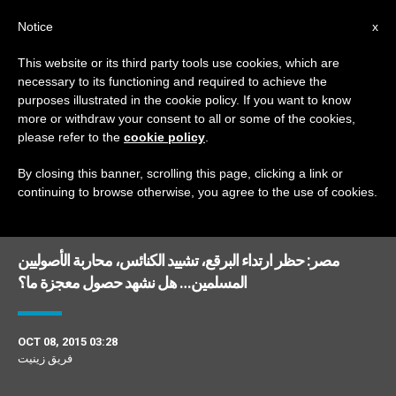
AR
Notice
x
This website or its third party tools use cookies, which are
necessary to its functioning and required to achieve the
TAG
purposes illustrated in the cookie policy. If you want to know
Posts Tagged ‘برقع’
more or withdraw your consent to all or some of the cookies,
please refer to the
cookie policy
.
By closing this banner, scrolling this page, clicking a link or
continuing to browse otherwise, you agree to the use of cookies.
DERNIÈRES NOUVELLES
مصر: حظر ارتداء البرقع، تشييد الكنائس، محاربة الأصوليين
المسلمين… هل نشهد حصول معجزة ما؟
OCT 08, 2015 03:28
فريق زينيت