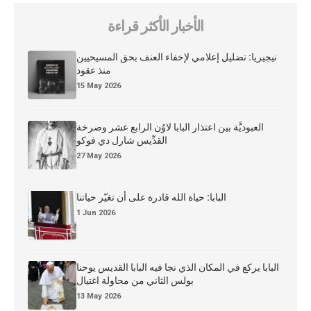
الأخبار الأكثر قراءة
نيجيريا: تضليل إعلامي لإخفاء العنف بحق المسيحيين
منذ عقود
15 May 2026
العبوديَّة بين اعتذار البابا لاوُن الرابع عشر وصرخة
القدِّيس شارل دي فوكو
27 May 2026
البابا: حياة الله قادرة على أن تغيّر حياتنا
1 Jun 2026
البابا يركع في المكان الذي نجا فيه البابا القديس يوحنا
بولس الثاني من محاولة اغتيال
13 May 2026