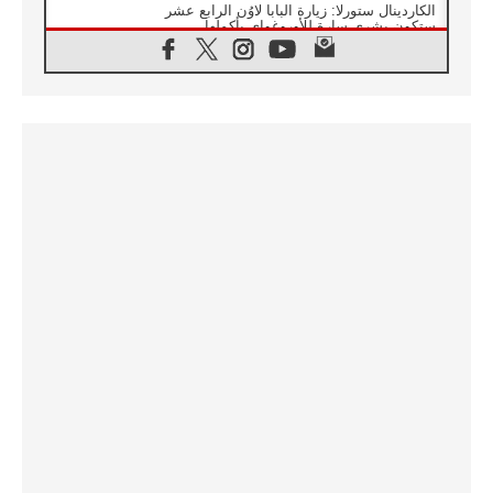
الكاردينال ستورلا: زيارة البابا لاوُن الرابع عشر
ستكون بشرى سارة للأوروغواي بأكملها
07.08.2026
الفاتيكان يعلن برنامج الزيارة الرسولية للبابا لاوُن
الرابع عشر إلى فرنسا
07.08.2026
في الذكرى الـ ٨١ لحادثة هيروشيما الكنيسة في
اليابان تنظم ١٠ أيام للصلاة على نية السلام
07.08.2026
الكنيسة في الأوروغواي: زيارة البابا ستعزز
الإيمان والرجاء
06.08.2026
الاجتماع الشهري للمطارنة الموارنة
06.08.2026
الكاردينال روسي: زيارة البابا لاوُن إلى الأرجنتين
هي تكريم للبابا فرنسيس
06.08.2026
زيارة البابا إلى البيرو ستكون زمن نعمة ومصالحة
ورجاء