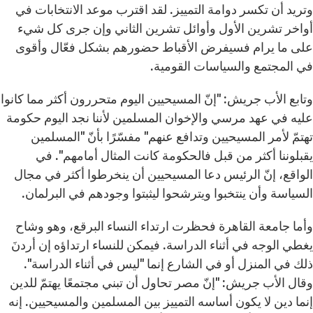
وتريد أن تكسر دوامة التمييز. لقد اقترب موعد الانتخابات في
أواخر تشرين الأول وأوائل تشرين الثاني وإن جرى كل شيء
على ما يرام فسيفرض الأقباط حضورهم بشكل فعّال وأقوى
في المجتمع والسياسات القومية.
وتابع الأب جريش: "إنّ المسيحيين اليوم متحررون أكثر مما كانوا
عليه في عهد مرسي والإخوان المسلمين لأننا نجد اليوم حكومة
تهتمّ لأمر المسيحيين وتدافع عنهم" مفسّرًا بأنّ "المسلمين
يقبلوننا أكثر من قبل فالحكومة كانت المثال أمامهم". في
الواقع، إنّ الرئيس دعا المسيحيين أن ينخرطوا أكثر في مجال
السياسة وأن ينتخبوا ويترشحوا ليثبتوا وجودهم في البرلمان.
وأما جامعة القاهرة فحظرت ارتداء النساء البرقع، وهو وشاح
يغطي الوجه في أثناء الدراسة. فيمكن للنساء ارتداؤه إن أردنَ
ذلك في المنزل أو في الشارع إنما "ليس في أثناء الدراسة".
وقال الأب جريش: "إنّ مصر تحاول أن تبني مجتمعًا يهتمّ للدين
إنما دين لا يكون أساسه التمييز بين المسلمين والمسيحيين. إنه