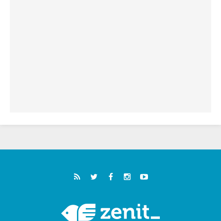
خمسون عاما على استشهاد الأسقف الأرجنتيني
الطوباوي إنريكي أنجيليلي