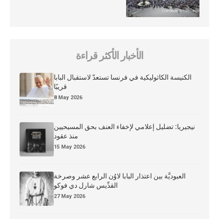
الأخبار الأكثر قراءة
الكنيسة الكاثوليكية في فرنسا تستعدّ لاستقبال البابا
قريبًا
8 May 2026
نيجيريا: تضليل إعلامي لإخفاء العنف بحق المسيحيين
منذ عقود
15 May 2026
العبوديَّة بين اعتذار البابا لاوُن الرابع عشر وصرخة
القدِّيس شارل دي فوكو
27 May 2026