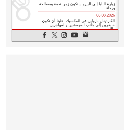
زيارة البابا إلى البيرو ستكون زمن نعمة ومصالحة
ورجاء
06.08.2026
الكاردينال بارولين في المكسيك: علينا أن نكون
حاضرين إلى جانب المهمشين والمهاجرين
والأجانب
06.08.2026
البابا لاوُن الرابع عشر للشباب في أسيزي:
"أوروبا والعالم يبحثان اليوم عن قديسين جُدد
فيكم"
06.08.2026
البابا في أسيزي يتحدث إلى الشباب المشاركين
في لقاء الشباب الفرنسيسكاني
06.08.2026
البابا لاوُن الرابع عشر يبرق معزيا بوفاة
الكاردينال جوليو دوارتي لانغا
05.08.2026
في مقابلته العامة مع المؤمنين البابا لاوُن الرابع
عشر يواصل الحديث عن الدستور في الليتورجيا
المقدسة مسلطا الضوء على صلاة الكنيسة
05.08.2026
البابا لاوُن الرابع عشر يزور في تشرين الثاني
٢٠٢٦ أوروغواي والأرجنتين وبيرو
05.08.2026