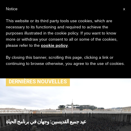
AR
Notice
x
This website or its third party tools use cookies, which are
necessary to its functioning and required to achieve the
TAG
purposes illustrated in the cookie policy. If you want to know
Posts Tagged ‘برنامج
more or withdraw your consent to all or some of the cookies,
please refer to the
cookie policy
.
حياة’
By closing this banner, scrolling this page, clicking a link or
continuing to browse otherwise, you agree to the use of cookies.
DERNIÈRES NOUVELLES
عيد جميع القديسين: وجهان في برنامج الحياة