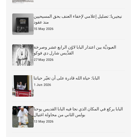
نيجيريا: تضليل إعلامي لإخفاء العنف بحق المسيحيين
منذ عقود
15 May 2026
العبوديَّة بين اعتذار البابا لاوُن الرابع عشر وصرخة
القدِّيس شارل دي فوكو
27 May 2026
البابا: حياة الله قادرة على أن تغيّر حياتنا
1 Jun 2026
البابا يركع في المكان الذي نجا فيه البابا القديس يوحنا
بولس الثاني من محاولة اغتيال
13 May 2026