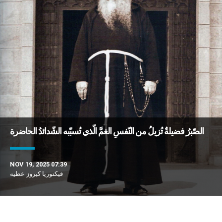
الصّبرُ فضيلةٌ تُزيلُ من النّفسِ الغمَّ الّذي تُسبّبه الشّدائدُ الحاضرة
NOV 19, 2025 07:39
فيكتوريا كيروز عطيه