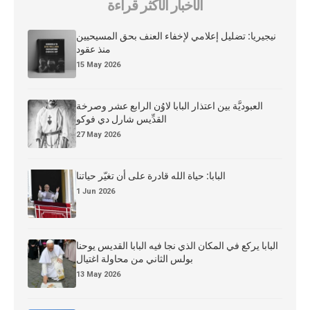
الأخبار الأكثر قراءة
نيجيريا: تضليل إعلامي لإخفاء العنف بحق المسيحيين
منذ عقود
15 May 2026
العبوديَّة بين اعتذار البابا لاوُن الرابع عشر وصرخة
القدِّيس شارل دي فوكو
27 May 2026
البابا: حياة الله قادرة على أن تغيّر حياتنا
1 Jun 2026
البابا يركع في المكان الذي نجا فيه البابا القديس يوحنا
بولس الثاني من محاولة اغتيال
13 May 2026