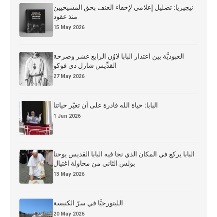
نيجيريا: تضليل إعلامي لإخفاء العنف بحق المسيحيين
منذ عقود
15 May 2026
العبوديَّة بين اعتذار البابا لاوُن الرابع عشر وصرخة
القدِّيس شارل دي فوكو
27 May 2026
البابا: حياة الله قادرة على أن تغيّر حياتنا
1 Jun 2026
البابا يركع في المكان الذي نجا فيه البابا القديس يوحنا
بولس الثاني من محاولة اغتيال
13 May 2026
الليتورجيَّا في سرّ الكنيسة
20 May 2026