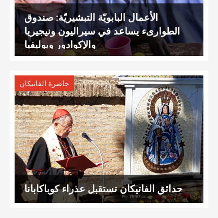
الأعمال البابويّة التبشيريّة: صندوق
الطوارىء يساعد في سيراليون ونيجيريا
والإكوادور وبوليفيا
حاضرة الفاتيكان
حدائق الفاتيكان تستقبل عذراء كوباكابانا