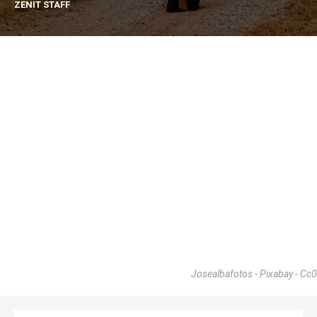
ZENIT STAFF
Josealbafotos - Pixabay - Cc0