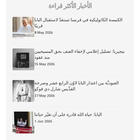
الأخبار الأكثر قراءة
الكنيسة الكاثوليكية في فرنسا تستعدّ لاستقبال البابا
قريبًا
8 May 2026
نيجيريا: تضليل إعلامي لإخفاء العنف بحق المسيحيين
منذ عقود
15 May 2026
العبوديَّة بين اعتذار البابا لاوُن الرابع عشر وصرخة
القدِّيس شارل دي فوكو
27 May 2026
البابا: حياة الله قادرة على أن تغيّر حياتنا
1 Jun 2026