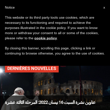
AR
Notice
x
This website or its third party tools use cookies, which are
necessary to its functioning and required to achieve the
TAG
purposes illustrated in the cookie policy. If you want to know
Posts Tagged ‘بيلاطس
more or withdraw your consent to all or some of the cookies,
please refer to the
cookie policy
.
البنطي’
By closing this banner, scrolling this page, clicking a link or
continuing to browse otherwise, you agree to the use of cookies.
DERNIÈRES NOUVELLES
عناوين نشرة السبت 16 نيسان 2022: المرحلة الثالثة عشرة