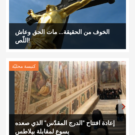
الخوف من الحقيقة… مات الحق وعاش
اللّص!
كنيسة محليّة
إعادة افتتاح "الدرج المقدّس" الذي صعده
يسوع لمقابلة بيلاطس