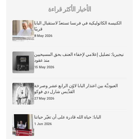
الأخبار الأكثر قراءة
الكنيسة الكاثوليكية في فرنسا تستعدّ لاستقبال البابا
قريبًا
8 May 2026
نيجيريا: تضليل إعلامي لإخفاء العنف بحق المسيحيين
منذ عقود
15 May 2026
العبوديَّة بين اعتذار البابا لاوُن الرابع عشر وصرخة
القدِّيس شارل دي فوكو
27 May 2026
البابا: حياة الله قادرة على أن تغيّر حياتنا
1 Jun 2026