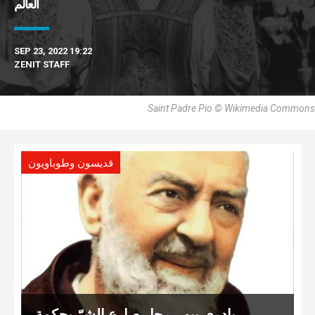
العالم
SEP 23, 2022 19:22
ZENIT STAFF
Saint Padre Pio © Wikimedia Commons
قديسون وطوباويون
بادري بيو… رجل صارع الشرّ بحكمة