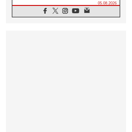
05.08.2026
البابا لاوُن الرابع عشر يزور في تشرين الثاني
٢٠٢٦ أوروغواي والأرجنتين وبيرو
05.08.2026
خمسون عاما على استشهاد الأسقف الأرجنتيني
الطوباوي إنريكي أنجيليلي
05.08.2026
البابا لفرسان كولومبوس: هناك حاجة ماسة إلى
أنبياء تناغم يسعون إلى بناء الجسور
04.08.2026
وفاة الكاردينال جوليو دوارتي لانغا
04.08.2026
عميد دائرة الحوار بين الأديان يفتتح في سيول
أول لقاء مسيحي كونفوشي
04.08.2026
إطلاق النشيد الرسمي لليوم العالمي للشباب في
سيول
04.08.2026
رسالة البابا لاوُن الرابع عشر إلى المشاركين في
المؤتمر العالمي لمنظمة سيغنيس