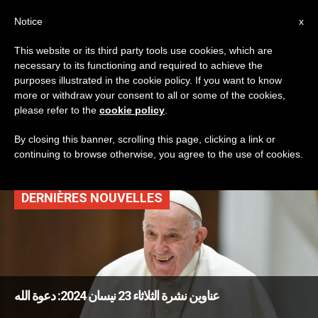
AR
Notice
x
This website or its third party tools use cookies, which are
necessary to its functioning and required to achieve the
TAG
purposes illustrated in the cookie policy. If you want to know
Posts Tagged ‘تاكر
more or withdraw your consent to all or some of the cookies,
please refer to the
cookie policy
.
كارلسون’
By closing this banner, scrolling this page, clicking a link or
continuing to browse otherwise, you agree to the use of cookies.
DERNIÈRES NOUVELLES
عناوين نشرة الثلاثاء 23 نيسان 2024: دعوة الله