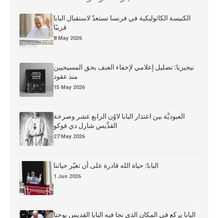
الكنيسة الكاثوليكية في فرنسا تستعدّ لاستقبال البابا
قريبًا
8 May 2026
نيجيريا: تضليل إعلامي لإخفاء العنف بحق المسيحيين
منذ عقود
15 May 2026
العبوديَّة بين اعتذار البابا لاوُن الرابع عشر وصرخة
القدِّيس شارل دي فوكو
27 May 2026
البابا: حياة الله قادرة على أن تغيّر حياتنا
1 Jun 2026
البابا يركع في المكان الذي نجا فيه البابا القديس يوحنا