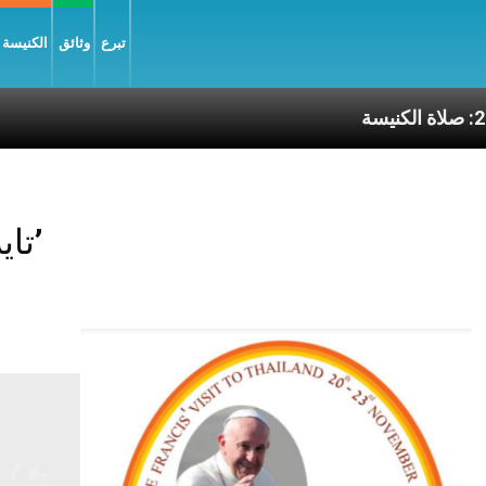
تبرع
وثائق
الكنيسة و
كنيسة
Posts Tagged ‘تايلاندا’