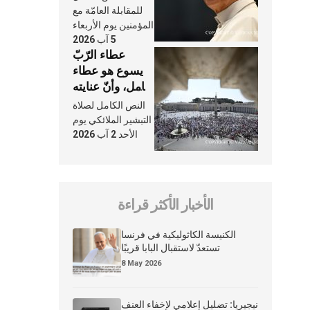
النَّفَس في حياة
للمقابلة العامّة مع
الكنيسة
المؤمنين يوم الأربعاء
5 آب 2026
عطاء الرّبّ
يسوع هو عطاء
شامل، وأنّ عنايته
بنا لا تغيب عنّا
النص الكامل لصلاة
أبدًا
التبشير الملائكي يوم
الأحد 2 آب 2026
الأخبار الأكثر قراءة
الكنيسة الكاثوليكية في فرنسا
تستعدّ لاستقبال البابا قريبًا
8 May 2026
نيجيريا: تضليل إعلامي لإخفاء العنف