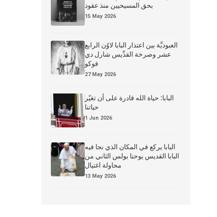
بحق المسيحيين منذ عقود
15 May 2026
العبوديَّة بين اعتذار البابا لاوُن الرابع
عشر وصرخة القدِّيس شارل دي
فوكو
27 May 2026
البابا: حياة الله قادرة على أن تغيّر
حياتنا
1 Jun 2026
البابا يركع في المكان الذي نجا فيه
البابا القديس يوحنا بولس الثاني من
محاولة اغتيال
13 May 2026