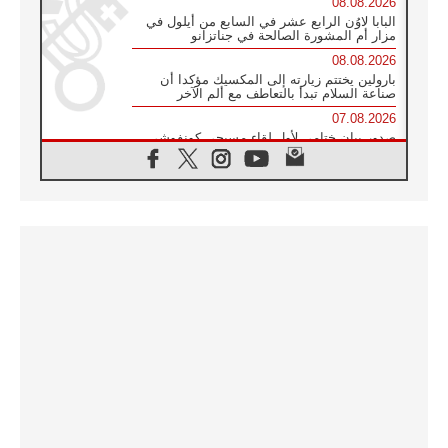
08.08.2026
البابا لاوُن الرابع عشر في السابع من أيلول في
مزار أم المشورة الصالحة في جناتزانو
08.08.2026
بارولين يختتم زيارته إلى المكسيك مؤكدا أن
صناعة السلام تبدأ بالتعاطف مع ألم الآخر
07.08.2026
صدور بيان ختامي لأول لقاء مسيحي كونفوشي
بمشاركة الدائرة الفاتيكانية للحوار بين الأديان
07.08.2026
الكاردينال ستورلا: زيارة البابا لاوُن الرابع عشر
ستكون بشرى سارة للأوروغواي بأكملها
07.08.2026
الفاتيكان يعلن برنامج الزيارة الرسولية للبابا لاوُن
الرابع عشر إلى فرنسا
07.08.2026
في الذكرى الـ ٨١ لحادثة هيروشيما الكنيسة في
اليابان تنظم ١٠ أيام للصلاة على نية السلام
07.08.2026
الكنيسة في الأوروغواي: زيارة البابا ستعزز
الإيمان والرجاء
06.08.2026
الاجتماع الشهري للمطارنة الموارنة