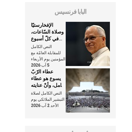
البابا فرنسيس
الإفخارستيّا
وصلاة السّاعات،
في كلّ أسبوع
وكلّ يوم، هما
النص الكامل
النَّفَس في حياة
للمقابلة العامّة مع
الكنيسة
المؤمنين يوم الأربعاء
5 آب 2026
عطاء الرّبّ
يسوع هو عطاء
شامل، وأنّ عنايته
بنا لا تغيب عنّا
النص الكامل لصلاة
أبدًا
التبشير الملائكي يوم
الأحد 2 آب 2026