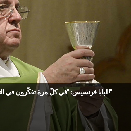
البابا فرنسيس: "في كلّ مرة تفكّرون في التحدّث بالسوء عن الآخرين، عضّوا لسانكم!"