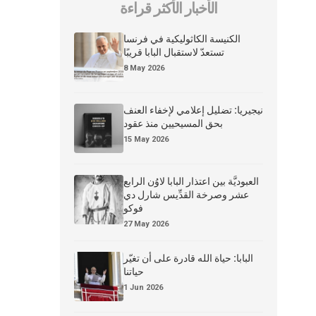
الأخبار الأكثر قراءة
الكنيسة الكاثوليكية في فرنسا
تستعدّ لاستقبال البابا قريبًا
8 May 2026
نيجيريا: تضليل إعلامي لإخفاء العنف
بحق المسيحيين منذ عقود
15 May 2026
العبوديَّة بين اعتذار البابا لاوُن الرابع
عشر وصرخة القدِّيس شارل دي
فوكو
27 May 2026
البابا: حياة الله قادرة على أن تغيّر
حياتنا
1 Jun 2026