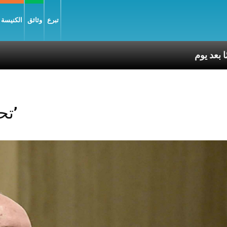
تبرع
وثائق
الكنيسة و
Posts Tagged ‘تحدّث’