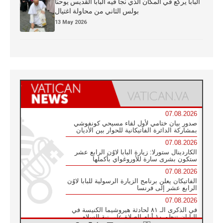
البابا يركع في المكان الذي نجا فيه البابا القديس يوحنا
بولس الثاني من محاولة اغتيال
13 May 2026
07.08.2026
صدور بيان ختامي لأول لقاء مسيحي كونفوشي
بمشاركة الدائرة الفاتيكانية للحوار بين الأديان
07.08.2026
الكاردينال ستورلا: زيارة البابا لاوُن الرابع عشر
ستكون بشرى سارة للأوروغواي بأكملها
07.08.2026
الفاتيكان يعلن برنامج الزيارة الرسولية للبابا لاوُن
الرابع عشر إلى فرنسا
07.08.2026
في الذكرى الـ ٨١ لحادثة هيروشيما الكنيسة في
اليابان تنظم ١٠ أيام للصلاة على نية السلام