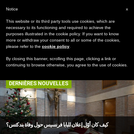
AR
Notice
x
This website or its third party tools use cookies, which are
necessary to its functioning and required to achieve the
TAG
purposes illustrated in the cookie policy. If you want to know
Posts Tagged ‘تذكار
more or withdraw your consent to all or some of the cookies,
please refer to the
cookie policy
.
مريم والدة الإله’
By closing this banner, scrolling this page, clicking a link or
continuing to browse otherwise, you agree to the use of cookies.
DERNIÈRES NOUVELLES
كيف كان أوّل إعلان للبابا فرنسيس حول وفاة بندكتس؟