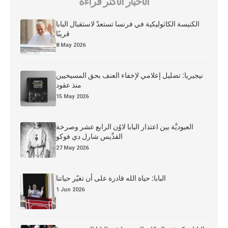
الأخبار الأكثر قراءة
الكنيسة الكاثوليكية في فرنسا تستعدّ لاستقبال البابا
قريبًا
8 May 2026
نيجيريا: تضليل إعلامي لإخفاء العنف بحق المسيحيين
منذ عقود
15 May 2026
العبوديَّة بين اعتذار البابا لاوُن الرابع عشر وصرخة
القدِّيس شارل دي فوكو
27 May 2026
البابا: حياة الله قادرة على أن تغيّر حياتنا
1 Jun 2026